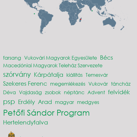
Bécs
farsang
Vukovári Magyarok Egyesülete
Macedóniai Magyarok Teleház Szervezete
szórvány
Kárpátalja
kiállítás
Temesvár
Szekeres Ferenc
megemlékezés
Vukovár
táncház
felvidék
Déva
Vajdaság
zsobok
néptánc
Advent
psp
Erdély
Arad
magyar
medgyes
Petőfi Sándor Program
Hertelendyfalva