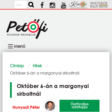
Ugrás a tartalomra
Keresés
Fő
Menü
navigáció
Morzsa
Címlap
Hírek
Current:
Október 6-án a margonyai sirboltnál
Október 6-án a margonyai
sirboltnál
Ösztöndíjas
Hunyadi Péter
adatlapja