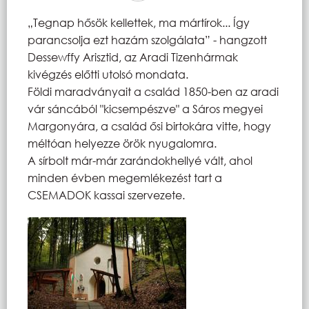
„Tegnap hősök kellettek, ma mártírok... Így
parancsolja ezt hazám szolgálata” - hangzott
Dessewffy Arisztid, az Aradi Tizenhármak
kivégzés előtti utolsó mondata.
Földi maradványait a család 1850-ben az aradi
vár sáncából "kicsempészve" a Sáros megyei
Margonyára, a család ősi birtokára vitte, hogy
méltóan helyezze örök nyugalomra.
A sírbolt már-már zarándokhellyé vált, ahol
minden évben megemlékezést tart a
CSEMADOK kassai szervezete.