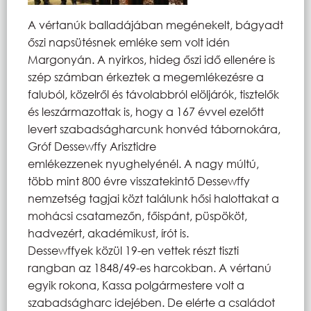
A vértanúk balladájában megénekelt, bágyadt
őszi napsütésnek emléke sem volt idén
Margonyán. A nyirkos, hideg őszi idő ellenére is
szép számban érkeztek a megemlékezésre a
faluból, közelről és távolabbról elöljárók, tisztelők
és leszármazottak is, hogy a 167 évvel ezelőtt
levert szabadságharcunk honvéd tábornokára,
Gróf Dessewffy Arisztidre
emlékezzenek nyughelyénél. A nagy múltú,
több mint 800 évre visszatekintő Dessewffy
nemzetség tagjai közt találunk hősi halottakat a
mohácsi csatamezőn, főispánt, püspököt,
hadvezért, akadémikust, írót is.
Dessewffyek közül 19-en vettek részt tiszti
rangban az 1848/49-es harcokban. A vértanú
egyik rokona, Kassa polgármestere volt a
szabadságharc idejében. De elérte a családot