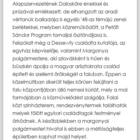
Alapszervezetének Dalosköre énekkel és
prózával emlékezett, de elhangzott az aradi
vértanúk balladája is egyéb '48-as témájú zenei
betétekkel, melyben közreműködött, a Petőfi
Sándor Program tornaljai ösztöndíjasa is.
Felszólalt még a Dessewfy családfa kutatója, az
egyház képviselője, valamint Margonya
polgármestere, aki szlovákként is hűen és
büszkén ápolja a magyar arisztokrata család
épített és szellemi örökségét a faluban. Éppen a
közelmúltban sikerült teljes körűen felújítani a
falu központjában álló nemesi kúriát, mely a mai
formájában a közművelődést szolgálja. Falai
közt színházterem, rendezvénytermek találhatók
melyek fölött egykori családtagok festményei
őrködnek. A későbbiekben a margonyai
polgármesteri hivatal is ebben a méltóságteljes
épületben kaphat majd helyet.