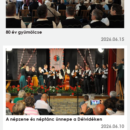
80 év gyümölcse
2026.06.15
A népzene és néptánc ünnepe a Délvidéken
2026.06.10