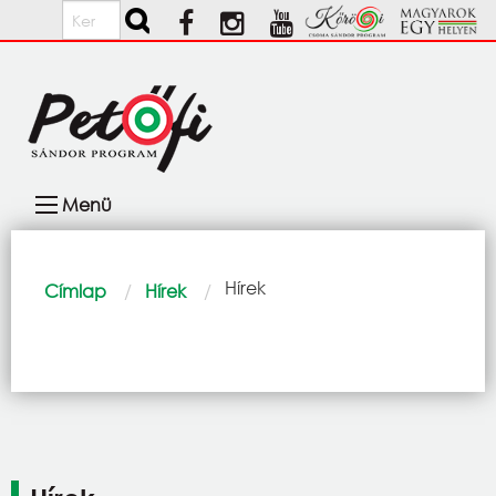
Ugrás a tartalomra
Keresés
Fő
Menü
navigáció
Morzsa
Current:
Hírek
Címlap
Hírek