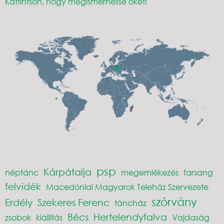
Kattintson, hogy megismerhesse őket!
psp
Kárpátalja
néptánc
megemlékezés
farsang
felvidék
Macedóniai Magyarok Teleház Szervezete
szórvány
Erdély
Szekeres Ferenc
táncház
Bécs
Hertelendyfalva
zsobok
kiállítás
Vajdaság