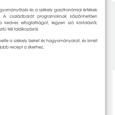
hagyományőrzés és a székely gasztronómiai értékek
r. A családbarát programoknak köszönhetően
kedves elfoglaltságot, legyen szó kóstolásról,
ú téli találkozásról.
lte a székely ízeket és hagyományokat, és ismét
jobb recept a sikerhez.