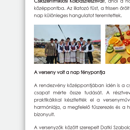
Csíkszentmiklósi Kolbászfesztivál
t, ahol a 
középpontba. Az illatozó füst, a frissen őr
nap különleges hangulatot teremtettek.
A verseny volt a nap fénypontja
A rendezvény középpontjában idén is a csa
csapat mérte össze tudását. A résztvevő
praktikáikkal készítették el a versenyműv
harmóniája, a megfelelő fűszerezés és a 
bizonyult.
A versenyzők között szerepelt Datki Szabolcs