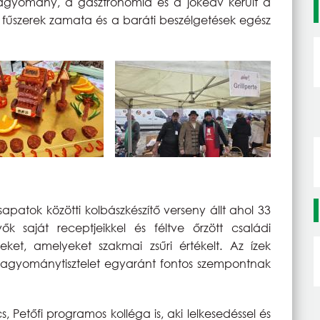
hagyomány, a gasztronómia és a jókedv került a
ölt fűszerek zamata és a baráti beszélgetések egész
patok közötti kolbászkészítő verseny állt ahol 33
k saját receptjeikkel és féltve őrzött családi
eket, amelyeket szakmai zsűri értékelt. Az ízek
hagyománytisztelet egyaránt fontos szempontnak
, Petőfi programos kolléga is, aki lelkesedéssel és