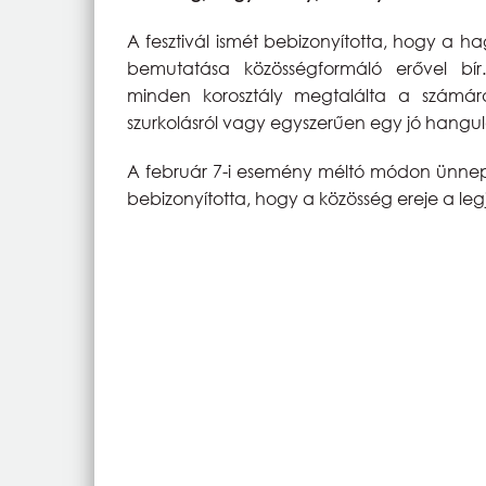
A fesztivál ismét bebizonyította, hogy a 
bemutatása közösségformáló erővel bí
minden korosztály megtalálta a számára 
szurkolásról vagy egyszerűen egy jó hangulat
A február 7-i esemény méltó módon ünnepe
bebizonyította, hogy a közösség ereje a leg