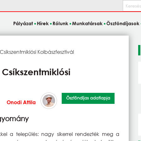
Keresés
Pályázat
Hírek
Rólunk
Munkatársak
Ösztöndíjasok
. Csíkszentmiklósi Kolbászfesztivál
. Csíkszentmiklósi
Ösztöndíjas adatlapja
Onodi Attila
hagyomány
kkel a település: nagy sikerrel rendezték meg a