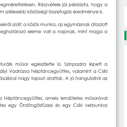
 megmérettetésen. Részvétele jól példázta, hogy a
szélesebb közösségi összefogás eredménye is.
kről szólt: a közös munka, az egymásnak átadott
 meghatározó eleme volt a napnak, mint maga a
rális műsor egészítette ki. Színpadra lépett a
irályi Vadrózsa Néptáncegyüttes, valamint a Csíki
saikkal nagy tapsot arattak. A jó hangulatról az
ta Néptáncegyüttes, amely lendületes műsorával
es egy Ördöngösfüzesi és egy Csíki verbunkos