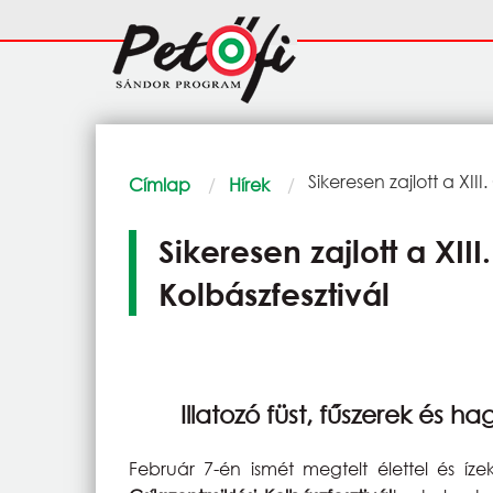
Ugrás a tartalomra
Fő
navigáció
Morzsa
Current:
Sikeresen zajlott a XIII
Címlap
Hírek
Sikeresen zajlott a XIII
Kolbászfesztivál
Illatozó füst, fűszerek és 
Február 7-én ismét megtelt élettel és íze