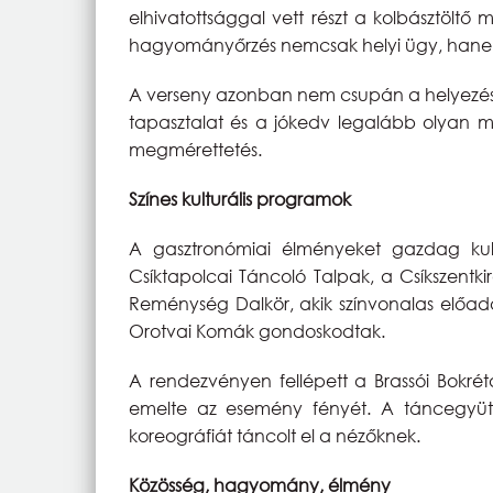
elhivatottsággal vett részt a kolbásztöltő
hagyományőrzés nemcsak helyi ügy, hanem 
A verseny azonban nem csupán a helyezése
tapasztalat és a jókedv legalább olyan
megmérettetés.
Színes kulturális programok
A gasztronómiai élményeket gazdag kultu
Csíktapolcai Táncoló Talpak, a Csíkszentk
Reménység Dalkör, akik színvonalas előadá
Orotvai Komák gondoskodtak.
A rendezvényen fellépett a Brassói Bokré
emelte az esemény fényét. A táncegyütt
koreográfiát táncolt el a nézőknek.
Közösség, hagyomány, élmény