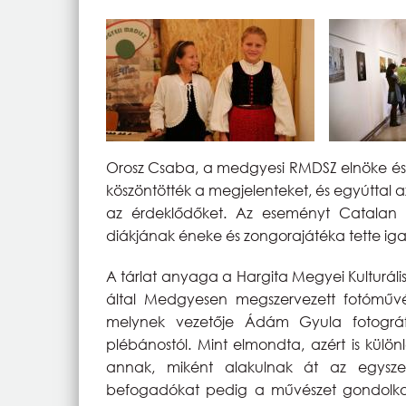
Orosz Csaba, a medgyesi RMDSZ elnöke és 
köszöntötték a megjelenteket, és egyúttal az
az érdeklődőket. Az eseményt Catalan St
diákjának éneke és zongorajátéka tette ig
A tárlat anyaga a Hargita Megyei Kulturál
által Medgyesen megszervezett fotóművés
melynek vezetője Ádám Gyula fotográf
plébánostól. Mint elmondta, azért is külön
annak, miként alakulnak át az egysz
befogadókat pedig a művészet gondolkodn