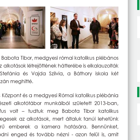
Babota Tibor, medgyesi római katolikus plébános
 alkotások létrejöttének hátterébe is elkalauzolták
efánia és Vajda Szilvia, a Báthory iskola két
azán meghitté.
is Központ és a medgyesi Római katolikus plébánia
zeti alkotótábor munkáiból született 2013-ban,
us volt – tudtuk meg Babota Tibor katolikus
legesek az alkotások, mert általuk tanúi lehetünk
erű emberek a kamera hatására. Bennünket,
i enged és tovább nézni - azon felül is, amit