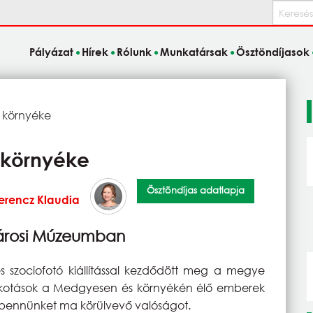
Keresés
Pályázat
Hírek
Rólunk
Munkatársak
Ösztöndíjasok
 környéke
 környéke
Ösztöndíjas adatlapja
erencz Klaudia
a Városi Múzeumban
 szociofotó kiállítással kezdődött meg a megye
alkotások a Medgyesen és környékén élő emberek
a bennünket ma körülvevő valóságot.