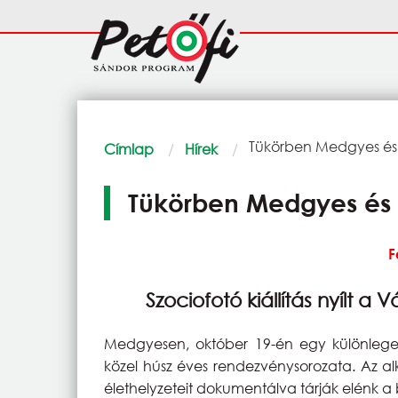
Ugrás a tartalomra
Fő
navigáció
Morzsa
Current:
Tükörben Medgyes és
Címlap
Hírek
Tükörben Medgyes és
F
Szociofotó kiállítás nyílt 
Medgyesen, október 19-én egy különleges
közel húsz éves rendezvénysorozata. Az 
élethelyzeteit dokumentálva tárják elénk 