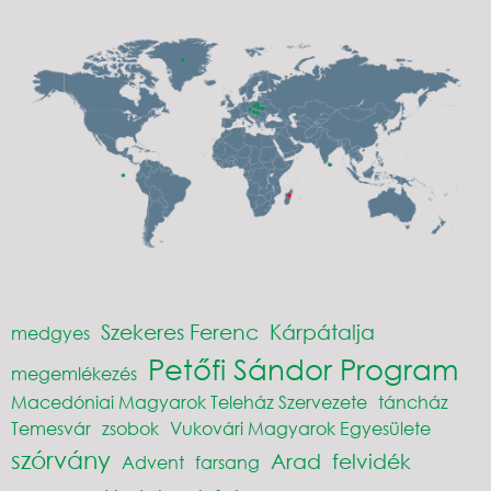
Szekeres Ferenc
Kárpátalja
medgyes
Petőfi Sándor Program
megemlékezés
Macedóniai Magyarok Teleház Szervezete
táncház
Temesvár
zsobok
Vukovári Magyarok Egyesülete
szórvány
Arad
felvidék
Advent
farsang