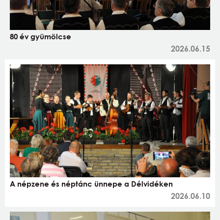
80 év gyümölcse
2026.06.15
A népzene és néptánc ünnepe a Délvidéken
2026.06.10