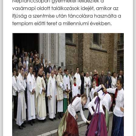
Néptánccsoport gyermekei felidézték a
vasárnapi oldott találkozások idejét, amikor az
ifjúság a szentmise után táncolásra használta a
templom előtti teret a millenniumi években.