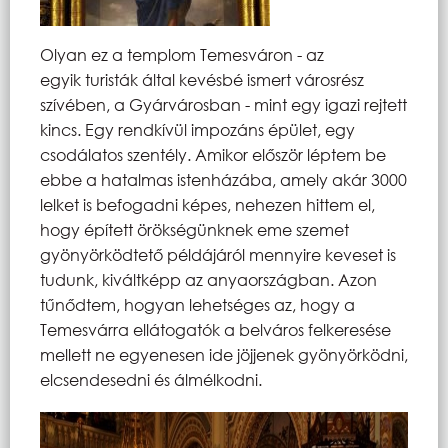
Olyan ez a templom Temesváron - az
egyik turisták által kevésbé ismert városrész
szívében, a Gyárvárosban - mint egy igazi rejtett
kincs. Egy rendkívül impozáns épület, egy
csodálatos szentély. Amikor először léptem be
ebbe a hatalmas istenházába, amely akár 3000
lelket is befogadni képes, nehezen hittem el,
hogy épített örökségünknek eme szemet
gyönyörködtető példájáról mennyire keveset is
tudunk, kiváltképp az anyaországban. Azon
tűnődtem, hogyan lehetséges az, hogy a
Temesvárra ellátogatók a belváros felkeresése
mellett ne egyenesen ide jöjjenek gyönyörködni,
elcsendesedni és álmélkodni.