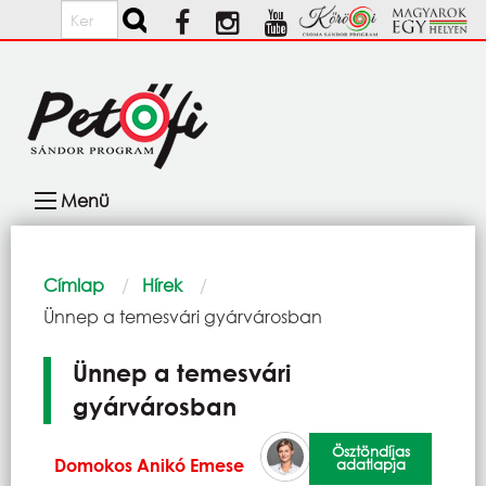
Ugrás a tartalomra
Keresés
Fő
Menü
navigáció
Morzsa
Címlap
Hírek
Current:
Ünnep a temesvári gyárvárosban
Ünnep a temesvári
gyárvárosban
Ösztöndíjas
Domokos Anikó Emese
adatlapja