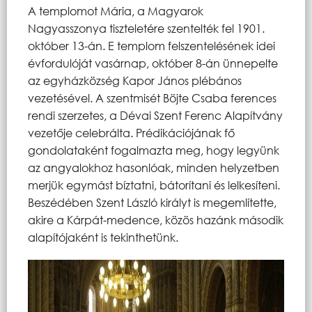
A templomot Mária, a Magyarok
Nagyasszonya tiszteletére szentelték fel 1901.
október 13-án. E templom felszentelésének idei
évfordulóját vasárnap, október 8-án ünnepelte
az egyházközség Kapor János plébános
vezetésével. A szentmisét Böjte Csaba ferences
rendi szerzetes, a Dévai Szent Ferenc Alapítvány
vezetője celebrálta. Prédikációjának fő
gondolataként fogalmazta meg, hogy legyünk
az angyalokhoz hasonlóak, minden helyzetben
merjük egymást bíztatni, bátorítani és lelkesíteni.
Beszédében Szent László királyt is megemlítette,
akire a Kárpát-medence, közös hazánk második
alapítójaként is tekinthetünk.