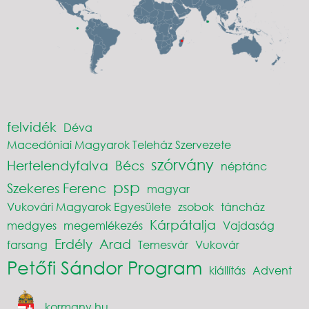
felvidék
Déva
Macedóniai Magyarok Teleház Szervezete
szórvány
Hertelendyfalva
Bécs
néptánc
psp
Szekeres Ferenc
magyar
Vukovári Magyarok Egyesülete
zsobok
táncház
Kárpátalja
medgyes
megemlékezés
Vajdaság
Erdély
Arad
farsang
Temesvár
Vukovár
Petőfi Sándor Program
kiállítás
Advent
kormany.hu