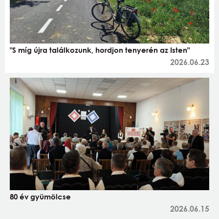
"S míg újra találkozunk, hordjon tenyerén az Isten"
2026.06.23
80 év gyümölcse
2026.06.15