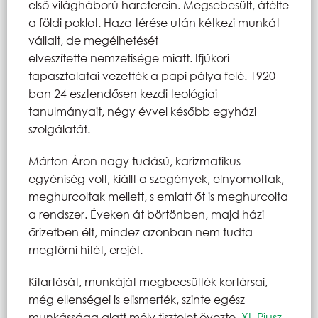
első világháború harcterein. Megsebesült, átélte
a földi poklot. Haza térése után kétkezi munkát
vállalt, de megélhetését
elveszítette nemzetisége miatt. Ifjúkori
tapasztalatai vezették a papi pálya felé. 1920-
ban 24 esztendősen kezdi teológiai
tanulmányait, négy évvel később egyházi
szolgálatát.
Márton Áron nagy tudású, karizmatikus
egyéniség volt, kiállt a szegények, elnyomottak,
meghurcoltak mellett, s emiatt őt is meghurcolta
a rendszer. Éveken át börtönben, majd házi
őrizetben élt, mindez azonban nem tudta
megtörni hitét, erejét.
Kitartását, munkáját megbecsülték kortársai,
még ellenségei is elismerték, szinte egész
munkássága alatt mély tisztelet övezte.
XI. Piusz