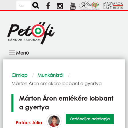
Ugrás a tartalomra
Keresés
Fő
Menü
navigáció
Morzsa
Címlap
Munkánkról
Current:
Márton Áron emlékére lobbant a gyertya
Márton Áron emlékére lobbant
a gyertya
Ösztöndíjas adatlapja
Patócs Júlia