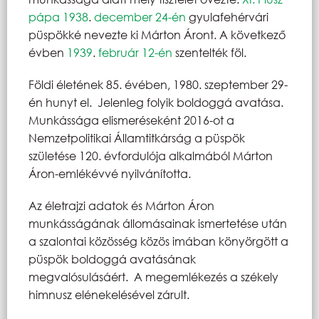
pápa
1938
.
december 24-én
gyulafehérvári
püspökké nevezte ki Márton Áront. A következő
évben
1939
.
február 12-én
szentelték föl.
Földi életének 85. évében, 1980. szeptember 29-
én hunyt el. Jelenleg folyik boldoggá avatása.
Munkássága elismeréseként 2016-ot a
Nemzetpolitikai Államtitkárság a püspök
születése 120. évfordulója alkalmából Márton
Áron-emlékévvé nyilvánította.
Az életrajzi adatok és Márton Áron
munkásságának állomásainak ismertetése után
a szalontai közösség közös imában könyörgött a
püspök boldoggá avatásának
megvalósulásáért. A megemlékezés a székely
himnusz elénekelésével zárult.