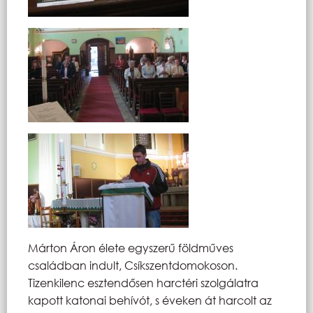
Márton Áron élete egyszerű földműves
családban indult, Csíkszentdomokoson.
Tizenkilenc esztendősen harctéri szolgálatra
kapott katonai behívót, s éveken át harcolt az