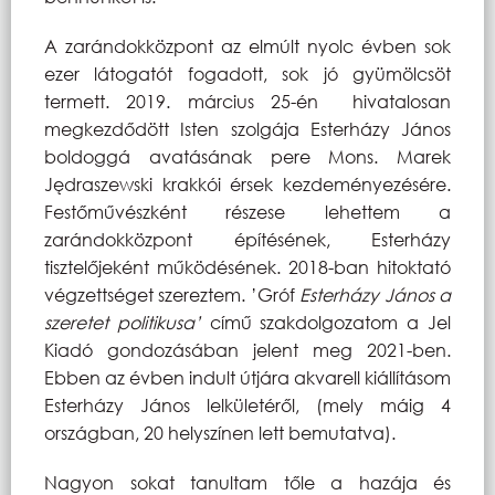
A zarándokközpont az elmúlt nyolc évben sok
ezer látogatót fogadott, sok jó gyümölcsöt
termett. 2019. március 25-én
hivatalosan
megkezdődött Isten szolgája Esterházy János
boldoggá avatásának pere Mons. Marek
Jędraszewski krakkói érsek kezdeményezésére.
Festőművészként részese lehettem a
zarándokközpont építésének, Esterházy
tisztelőjeként működésének. 2018-ban hitoktató
végzettséget szereztem. ’Gróf
Esterházy János a
szeretet politikusa’
című szakdolgozatom a Jel
Kiadó gondozásában jelent meg 2021-ben.
Ebben az évben indult útjára akvarell kiállításom
Esterházy János lelkületéről, (mely máig 4
országban, 20 helyszínen lett bemutatva).
Nagyon sokat tanultam tőle a hazája és