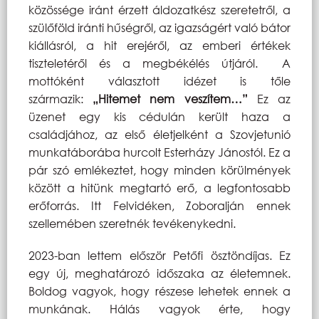
közössége iránt érzett áldozatkész szeretetről, a
szülőföld iránti hűségről, az igazságért való bátor
kiállásról, a hit erejéről, az emberi értékek
tiszteletéről és a megbékélés útjáról. A
mottóként választott idézet is tőle
származik:
„Hitemet nem veszítem…”
Ez az
üzenet egy kis cédulán került haza a
családjához, az első életjelként a Szovjetunió
munkatáborába hurcolt Esterházy Jánostól. Ez a
pár szó emlékeztet, hogy minden körülmények
között a hitünk megtartó erő, a legfontosabb
erőforrás. Itt Felvidéken, Zoboralján ennek
szellemében szeretnék tevékenykedni.
2023-ban lettem először Petőfi ösztöndíjas. Ez
egy új, meghatározó időszaka az életemnek.
Boldog vagyok, hogy részese lehetek ennek a
munkának. Hálás vagyok érte, hogy