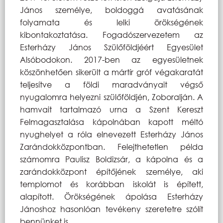
János személye, boldoggá avatásának
folyamata és lelki örökségének
kibontakoztatása. Fogadószervezetem az
Esterházy János Szülőföldjéért Egyesület
Alsóbodokon. 2017-ben az egyesületnek
köszönhetően sikerült a mártír gróf végakaratát
teljesítve a földi maradványait végső
nyugalomra helyezni szülőföldjén, Zoboralján. A
hamvait tartalmazó urna a Szent Kereszt
Felmagasztalása kápolnában
kapott méltó
nyughelyet a róla elnevezett Esterházy János
Zarándokközpontban. Felejthetetlen példa
számomra Paulisz Boldizsár, a kápolna és a
zarándokközpont építőjének személye, aki
templomot és korábban iskolát is épített,
alapított. Örökségének ápolása Esterházy
Jánoshoz hasonlóan tevékeny szeretetre szólít
bennünket is.