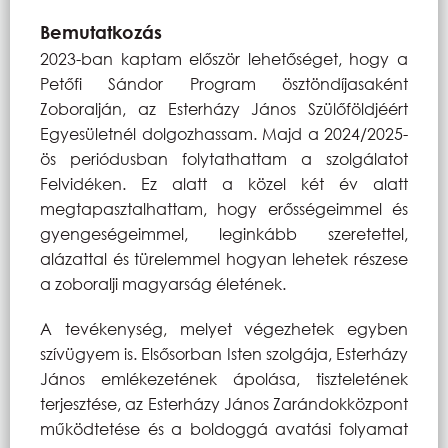
Bemutatkozás
2023-ban kaptam először lehetőséget, hogy a
Petőfi Sándor Program ösztöndíjasaként
Zoboralján, az Esterházy János Szülőföldjéért
Egyesületnél dolgozhassam. Majd a 2024/2025-
ös periódusban folytathattam a szolgálatot
Felvidéken. Ez alatt a közel két év alatt
megtapasztalhattam, hogy erősségeimmel és
gyengeségeimmel, leginkább szeretettel,
alázattal és türelemmel hogyan lehetek részese
a zoboralji magyarság életének.
A tevékenység, melyet végezhetek egyben
szívügyem is. Elsősorban Isten szolgája, Esterházy
János emlékezetének ápolása, tiszteletének
terjesztése, az Esterházy János Zarándokközpont
működtetése és a boldoggá avatási folyamat