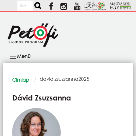
Ugrás a tartalomra
Keresés
Fő
Menü
navigáció
Morzsa
Current:
david.zsuzsanna2025
Címlap
Dávid Zsuzsanna