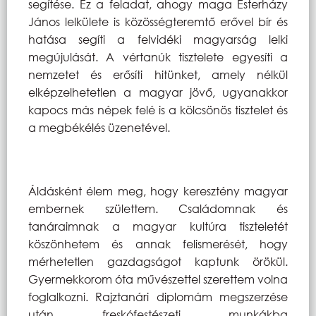
segítése. Ez a feladat, ahogy maga Esterházy
János lelkülete is közösségteremtő erővel bír és
hatása segíti a felvidéki magyarság lelki
megújulását. A vértanúk tisztelete egyesíti a
nemzetet és erősíti hitünket, amely nélkül
elképzelhetetlen a magyar jövő, ugyanakkor
kapocs más népek felé is a kölcsönös tisztelet és
a megbékélés üzenetével.
Áldásként élem meg, hogy keresztény magyar
embernek születtem. Családomnak és
tanáraimnak a magyar kultúra tiszteletét
köszönhetem és annak felismerését, hogy
mérhetetlen gazdagságot kaptunk örökül.
Gyermekkorom óta művészettel szerettem volna
foglalkozni. Rajztanári diplomám megszerzése
után freskófestészeti munkákba