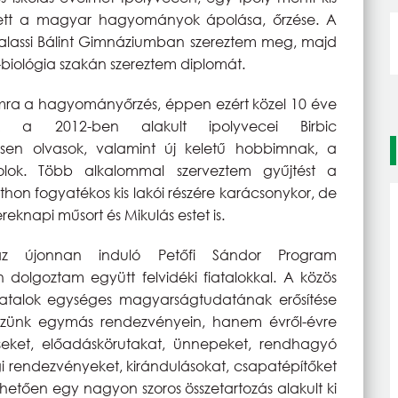
 lett a magyar hagyományok ápolása, őrzése. A
Balassi Bálint Gimnáziumban szereztem meg, majd
biológia szakán szereztem diplomát.
mra a hagyományőrzés, éppen ezért közel 10 éve
k a 2012-ben alakult ipolyvecei Birbic
sen olvasok, valamint új keletű hobbimnak, a
olok. Több alkalommal szerveztem gyűjtést a
n fogyatékos kis lakói részére karácsonykor, de
ereknapi műsort és Mikulás estet is.
z újonnan induló Petőfi Sándor Program
n dolgoztam együtt felvidéki fiatalokkal. A közös
fiatalok egységes magyarságtudatának erősítése
szünk egymás rendezvényein, hanem évről-évre
eket, előadáskörutakat, ünnepeket, rendhagyó
gi rendezvényeket, kirándulásokat, csapatépítőket
hetően egy nagyon szoros összetartozás alakult ki