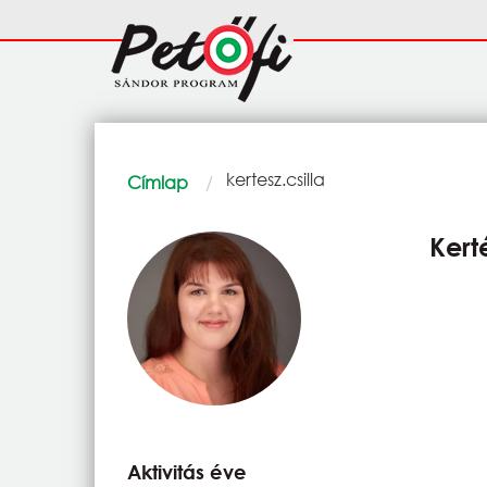
Ugrás a tartalomra
Fő
navigáció
Morzsa
Current:
kertesz.csilla
Címlap
Kert
Aktivitás éve