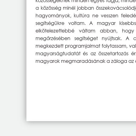
közösségeknek minden egyes tagja, minden
a közösség minél jobban összekovácsolódj
hagyományok, kultúra ne vesszen fele
segítségükre voltam. A magyar kiseb
elkötelezettebbé váltam abban, hogy
megőrzésében segítséget nyújtsak. A
megkezdett programjaimat folytassam, val
magyarságtudatát és az összetartozás é
magyarok megmaradásának a záloga az öss