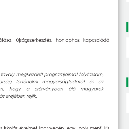
átása, újságszerkesztés, honlaphoz kapcsolódó
tavaly megkezdett programjaimat folytassam,
arság történelmi magyarságtudatát és az
olom, hogy a szórványban élő magyarok
erejében rejlik.
os iskolás éveimet Ipolyvecén, egy Ipoly menti kis