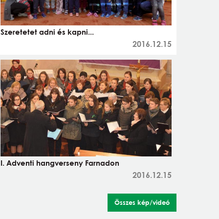
Szeretetet adni és kapni...
2016.12.15
I. Adventi hangverseny Farnadon
2016.12.15
Összes kép/videó