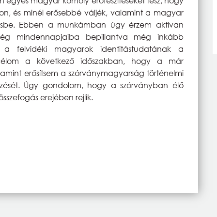
 egyes magyar komoly erőfeszítéseket tesz, hogy
on, és minél erősebbé váljék, valamint a magyar
désbe. Ebben a munkámban úgy érzem aktívan
bség mindennapjaiba bepillantva még inkább
 a felvidéki magyarok identitástudatának a
 célom a következő időszakban, hogy a már
amint erősítsem a szórványmagyarság történelmi
rzését. Úgy gondolom, hogy a szórványban élő
zefogás erejében rejlik.