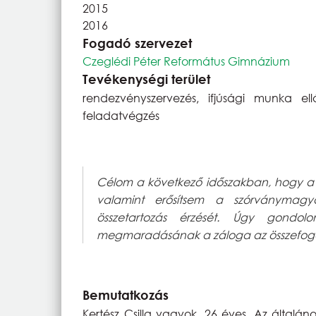
2015
2016
Fogadó szervezet
Czeglédi Péter Református Gimnázium
Tevékenységi terület
rendezvényszervezés, ifjúsági munka ell
feladatvégzés
Célom a következő időszakban, hogy a 
valamint erősítsem a szórványmagy
összetartozás érzését. Úgy gond
megmaradásának a záloga az összefogás 
Bemutatkozás
Kertész Csilla vagyok, 26 éves. Az általán