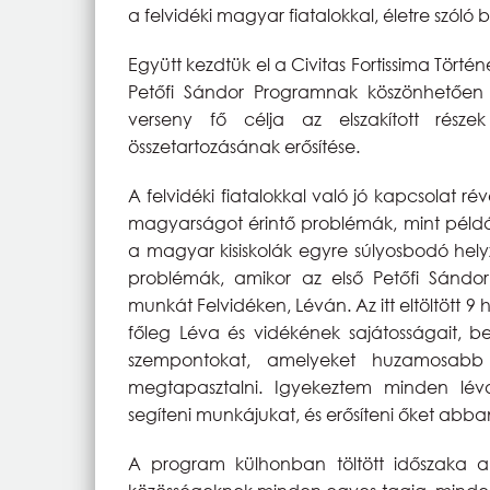
a felvidéki magyar fiatalokkal, életre szóló
Együtt kezdtük el a Civitas Fortissima Tört
Petőfi Sándor Programnak köszönhetően
verseny fő célja az elszakított részek
összetartozásának erősítése.
A felvidéki fiatalokkal való jó kapcsolat 
magyarságot érintő problémák, mint példá
a magyar kisiskolák egyre súlyosbodó hely
problémák, amikor az első Petőfi Sánd
munkát Felvidéken, Léván. Az itt eltöltött 
főleg Léva és vidékének sajátosságait, b
szempontokat, amelyeket huzamosabb i
megtapasztalni. Igyekeztem minden léva
segíteni munkájukat, és erősíteni őket ab
A program külhonban töltött időszaka a