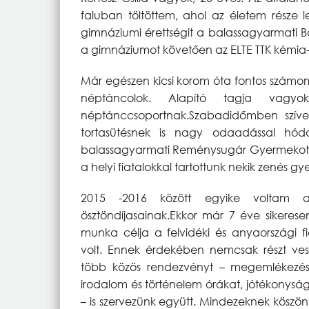
faluban töltöttem, ahol az életem része
gimnáziumi érettségit a balassagyarmati 
a gimnáziumot követően az ELTE TTK kémia-
Már egészen kicsi korom óta fontos számo
néptáncolok. Alapító tagja vagyo
néptánccsoportnak.Szabadidőmben szíve
tortasütésnek is nagy odaadással hód
balassagyarmati Reménysugár Gyermekottho
a helyi fiatalokkal tartottunk nekik zenés gy
2015 -2016 között egyike voltam a
ösztöndíjasainak.Ekkor már 7 éve sikerese
munka célja a felvidéki és anyaországi 
volt. Ennek érdekében nemcsak részt ve
több közös rendezvényt – megemlékezés
irodalom és történelem órákat, jótékonysá
– is szervezünk együtt. Mindezeknek köszön