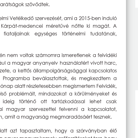
 barátságok szövődtek.
énelmi Vetélkedő szervezését, ami a 2015-ben induló
 Kárpát-medencei méretűvé nőtte ki magát. A
 fiataljainak egységes történelmi tudatának,
révén nem voltak számomra ismeretlenek a felvidéki
ul a magyar anyanyelv használatért vívott harc,
zete, a kettős állampolgárságsággal kapcsolatos
or Programba beválasztottak, és megkezdtem a
9 hónap alatt részletesebben megismertem Felvidék,
első problémáit, mindazokat a körülményeket és
deig történő ott tartózkodással lehet csak
i magyar szervezettel felvenni a kapcsolatot,
ban, amit a magyarság megmaradásáért tesznek.
latt azt tapasztaltam, hogy a szórványban élő