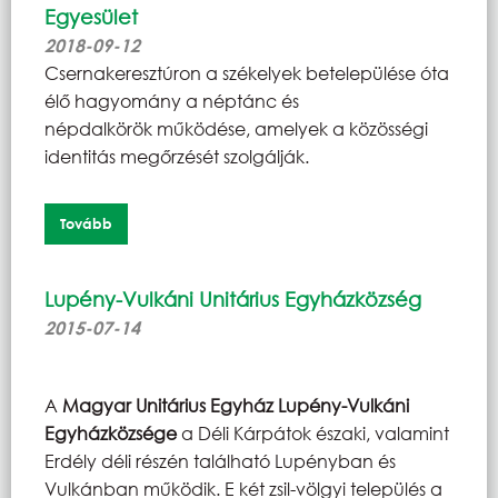
Egyesület
2018-09-12
Csernakeresztúron a székelyek betelepülése óta
élő hagyomány a néptánc és
népdalkörök működése, amelyek a közösségi
identitás megőrzését szolgálják.
Tovább
Lupény-Vulkáni Unitárius Egyházközség
2015-07-14
A
Magyar Unitárius Egyház Lupény-Vulkáni
Egyházközsége
a Déli Kárpátok északi, valamint
Erdély déli részén található Lupényban és
Vulkánban működik. E két zsil-völgyi település a