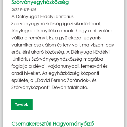
Szórványegyházközség
2019-09-04
A Délnyugat-Erdélyi Unitárius
Szórványegyházközség igazi sikertörténet,
tényleges bizonyítéka annak, hogy a hit valóra
váltja a reményt. Ez a gyülekezet ugyanis
valamikor csak álom és terv volt, ma viszont egy
erős, élni akaró közösség. A Délnyugat-Erdélyi
Unitárius Szórványegyházközség magába
foglalja a dévai, vajdahunyadi, temesvári és
aradi híveket. Az egyházközség központi
épülete, a „Dávid Ferenc Zarándok-, és
Szórványközpont” Déván található.
Tovább
Csernakeresztúri Hagyományőrző