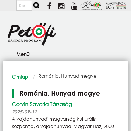
Ugrás a tartalomra
Keresés
Fő
Menü
navigáció
Morzsa
Current:
Románia, Hunyad megye
Címlap
Románia, Hunyad megye
Corvin Savaria Társaság
2025-09-11
A vajdahunyadi magyarság kulturális
központja, a vajdahunyadi Magyar Ház, 2000-