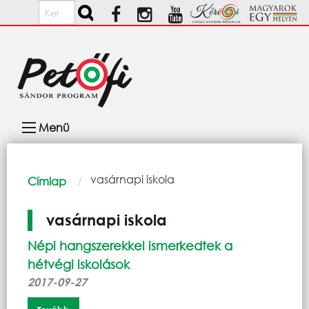
Ugrás a tartalomra
Keresés
Fő
Menü
navigáció
Morzsa
Current:
vasárnapi iskola
Címlap
vasárnapi iskola
Népi hangszerekkel ismerkedtek a
hétvégi iskolások
2017-09-27