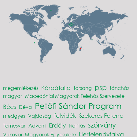
psp
Kárpátalja
megemlékezés
farsang
táncház
magyar
Macedóniai Magyarok Teleház Szervezete
Petőfi Sándor Program
Bécs
Déva
felvidék
Szekeres Ferenc
medgyes
Vajdaság
szórvány
Erdély
Temesvár
Advent
kiállítás
Hertelendyfalva
Vukovári Magyarok Egyesülete