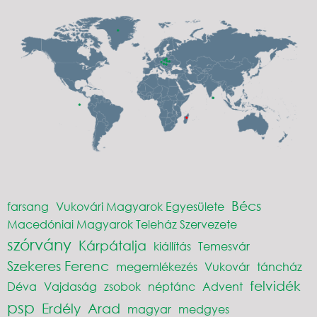
Bécs
farsang
Vukovári Magyarok Egyesülete
Macedóniai Magyarok Teleház Szervezete
szórvány
Kárpátalja
kiállítás
Temesvár
Szekeres Ferenc
megemlékezés
Vukovár
táncház
felvidék
Déva
Vajdaság
zsobok
néptánc
Advent
psp
Erdély
Arad
magyar
medgyes