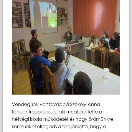
Vendégünk volt továbbá Székely Anna
táncantropológus is, aki megtekintette a
hétvégi iskola működését és nagy örömünkre,
kérésünket elfogadva felajánlotta, hogy a