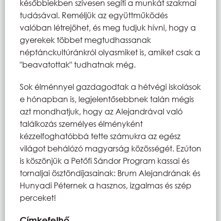
későbbiekben szívesen segíti a munkát szakmai
tudásával. Reméljük az együttműködés
valóban létrejöhet, és meg tudjuk hívni, hogy a
gyerekek többet megtudhassanak
néptánckultúránkról olyasmiket is, amiket csak a
"beavatottak" tudhatnak még.
Sok élménnyel gazdagodtak a hétvégi iskolások
e hónapban is, legjelentősebbnek talán mégis
azt mondhatjuk, hogy az Alejandrával való
találkozás személyes élményként
kézzelfoghatóbbá tette számukra az egész
világot behálózó magyarság közösségét. Ezúton
is köszönjük a Petőfi Sándor Program kassai és
tornaljai ösztöndíjasainak: Brum Alejandrának és
Hunyadi Péternek a hasznos, izgalmas és szép
perceket!
Címkefelhő