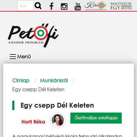
Ugrás a tartalomra
Keresés
Fő
Menü
navigáció
Morzsa
Címlap
Munkánkról
Current:
Egy csepp Dél Keleten
Egy csepp Dél Keleten
Ösztöndíjas adatlapja
Horti Réka
A nagykaposi hétvégi iskola februári alkalmára