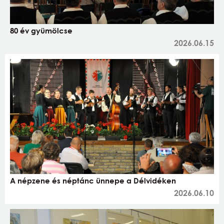
80 év gyümölcse
2026.06.15
A népzene és néptánc ünnepe a Délvidéken
2026.06.10