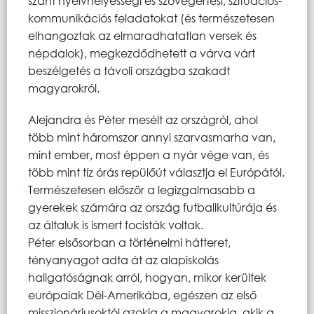
szánt nyelvhelyességi és szövegértési, szituációs-
kommunikációs feladatokat (és természetesen
elhangoztak az elmaradhatatlan versek és
népdalok), megkezdődhetett a várva várt
beszélgetés a távoli országba szakadt
magyarokról.
Alejandra és Péter mesélt az országról, ahol
több mint háromszor annyi szarvasmarha van,
mint ember, most éppen a nyár vége van, és
több mint tíz órás repülőút választja el Európától.
Természetesen először a legizgalmasabb a
gyerekek számára az ország futballkultúrája és
az általuk is ismert focisták voltak.
Péter elsősorban a történelmi hátteret,
tényanyagot adta át az alapiskolás
hallgatóságnak arról, hogyan, mikor kerültek
európaiak Dél-Amerikába, egészen az első
misszionáriusoktól azokig a magyarokig, akik a