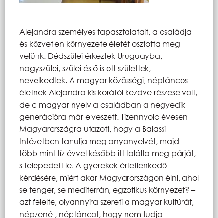
Alejandra személyes tapasztalatait, a családja
és közvetlen környezete életét osztotta meg
velünk. Dédszülei érkeztek Uruguayba,
nagyszülei, szülei és ő is ott születtek,
nevelkedtek. A magyar közösségi, néptáncos
életnek Alejandra kis korától kezdve részese volt,
de a magyar nyelv a családban a negyedik
generációra már elveszett. Tizennyolc évesen
Magyarországra utazott, hogy a Balassi
Intézetben tanulja meg anyanyelvét, majd
több mint tíz évvel később itt találta meg párját,
s telepedett le. A gyerekek értetlenkedő
kérdésére, miért akar Magyarországon élni, ahol
se tenger, se mediterrán, egzotikus környezet? –
azt felelte, olyannyira szereti a magyar kultúrát,
népzenét, néptáncot, hogy nem tudja