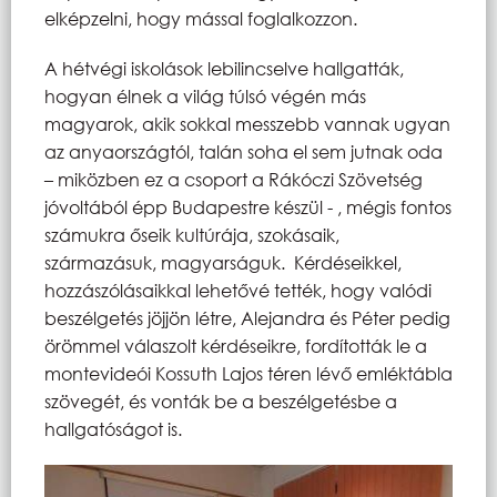
elképzelni, hogy mással foglalkozzon.
A hétvégi iskolások lebilincselve hallgatták,
hogyan élnek a világ túlsó végén más
magyarok, akik sokkal messzebb vannak ugyan
az anyaországtól, talán soha el sem jutnak oda
– miközben ez a csoport a Rákóczi Szövetség
jóvoltából épp Budapestre készül - , mégis fontos
számukra őseik kultúrája, szokásaik,
származásuk, magyarságuk. Kérdéseikkel,
hozzászólásaikkal lehetővé tették, hogy valódi
beszélgetés jöjjön létre, Alejandra és Péter pedig
örömmel válaszolt kérdéseikre, fordították le a
montevideói Kossuth Lajos téren lévő emléktábla
szövegét, és vonták be a beszélgetésbe a
hallgatóságot is.