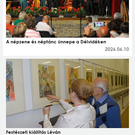
A népzene és néptánc ünnepe a Délvidéken
2026.06.10
Festészeti kiállítás Léván