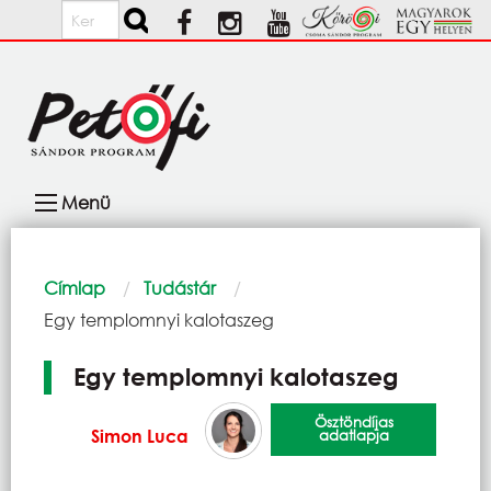
Ugrás a tartalomra
Keresés
Fő
Menü
navigáció
Morzsa
Címlap
Tudástár
Current:
Egy templomnyi kalotaszeg
Egy templomnyi kalotaszeg
Ösztöndíjas
Simon Luca
adatlapja