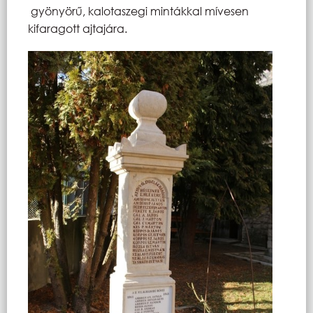
gyönyörű, kalotaszegi mintákkal mívesen
kifaragott ajtajára.