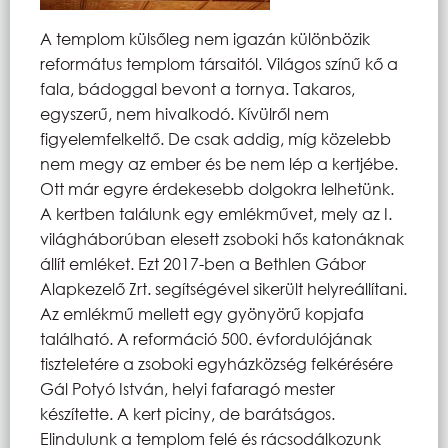
A templom külsőleg nem igazán különbözik
református templom társaitól. Világos színű kő a
fala, bádoggal bevont a tornya. Takaros,
egyszerű, nem hivalkodó. Kívülről nem
figyelemfelkeltő. De csak addig, míg közelebb
nem megy az ember és be nem lép a kertjébe.
Ott már egyre érdekesebb dolgokra lelhetünk.
A kertben találunk egy emlékművet, mely az I.
világháborúban elesett zsoboki hős katonáknak
állít emléket. Ezt 2017-ben a Bethlen Gábor
Alapkezelő Zrt. segítségével sikerült helyreállítani.
Az emlékmű mellett egy gyönyörű kopjafa
található. A reformáció 500. évfordulójának
tiszteletére a zsoboki egyházközség felkérésére
Gál Potyó István, helyi fafaragó mester
készítette. A kert piciny, de barátságos.
Elindulunk a templom felé és rácsodálkozunk