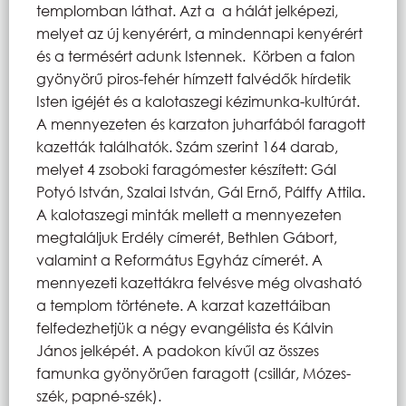
templomban láthat. Azt a a hálát jelképezi,
melyet az új kenyérért, a mindennapi kenyérért
és a termésért adunk Istennek. Körben a falon
gyönyörű piros-fehér hímzett falvédők hírdetik
Isten igéjét és a kalotaszegi kézimunka-kultúrát.
A mennyezeten és karzaton juharfából faragott
kazetták találhatók. Szám szerint 164 darab,
melyet 4 zsoboki faragómester készített: Gál
Potyó István, Szalai István, Gál Ernő, Pálffy Attila.
A kalotaszegi minták mellett a mennyezeten
megtaláljuk Erdély címerét, Bethlen Gábort,
valamint a Református Egyház címerét. A
mennyezeti kazettákra felvésve még olvasható
a templom története. A karzat kazettáiban
felfedezhetjük a négy evangélista és Kálvin
János jelképét. A padokon kívűl az összes
famunka gyönyörűen faragott (csillár, Mózes-
szék, papné-szék).