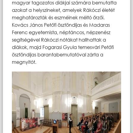
magyar tagozatos diákjai számára bemutatta
azokat a helyszíneket, amelyek Rákóczi életét
meghatározták és eszméinek méltó őrzői.
Kovács János Petőfi ösztöndíjas és Madaras
Ferenc egyetemista, néptáncos, népzenész
segítségével Rákóczi nótákat hallhattak a
diákok, majd Fogarasi Gyula temesvári Petőfi
ösztöndíjas barantabemutatóval zárta a
megnyitót.