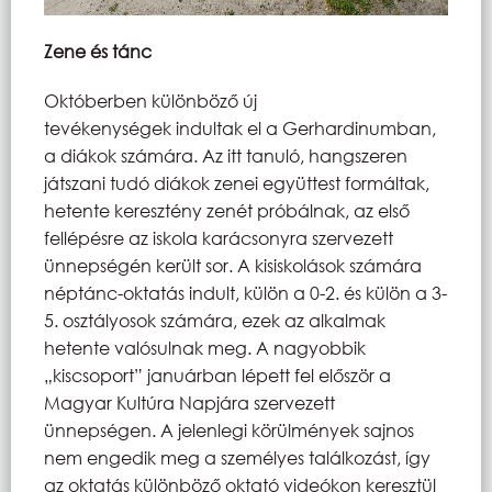
Zene és tánc
Októberben különböző új
tevékenységek indultak el a Gerhardinumban,
a diákok számára. Az itt tanuló, hangszeren
játszani tudó diákok zenei együttest formáltak,
hetente keresztény zenét próbálnak, az első
fellépésre az iskola karácsonyra szervezett
ünnepségén került sor. A kisiskolások számára
néptánc-oktatás indult, külön a 0-2. és külön a 3-
5. osztályosok számára, ezek az alkalmak
hetente valósulnak meg. A nagyobbik
„kiscsoport” januárban lépett fel először a
Magyar Kultúra Napjára szervezett
ünnepségen. A jelenlegi körülmények sajnos
nem engedik meg a személyes találkozást, így
az oktatás különböző oktató videókon keresztül