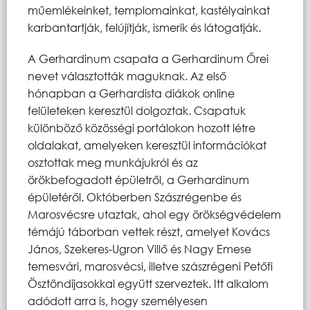
műemlékeinket, templomainkat, kastélyainkat
karbantartják, felújítják, ismerik és látogatják.
A Gerhardinum csapata a Gerhardinum Őrei
nevet választották maguknak. Az első
hónapban a Gerhardista diákok online
felületeken keresztül dolgoztak. Csapatuk
különböző közösségi portálokon hozott létre
oldalakat, amelyeken keresztül információkat
osztottak meg munkájukról és az
örökbefogadott épületről, a Gerhardinum
épületéről. Októberben Szászrégenbe és
Marosvécsre utaztak, ahol egy örökségvédelem
témájú táborban vettek részt, amelyet Kovács
János, Szekeres-Ugron Villő és Nagy Emese
temesvári, marosvécsi, illetve szászrégeni Petőfi
Ösztöndíjasokkal együtt szerveztek. Itt alkalom
adódott arra is, hogy személyesen