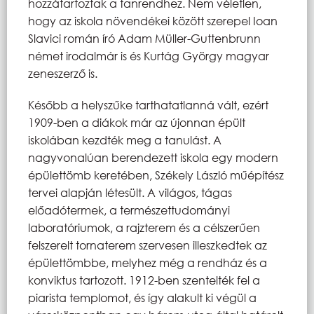
hozzátartoztak a tanrendhez. Nem véletlen,
hogy az iskola növendékei között szerepel Ioan
Slavici román író Adam Müller-Guttenbrunn
német irodalmár is és Kurtág György magyar
zeneszerző is.
Később a helyszűke tarthatatlanná vált, ezért
1909-ben a diákok már az újonnan épült
iskolában kezdték meg a tanulást. A
nagyvonalúan berendezett iskola egy modern
épülettömb keretében, Székely László műépítész
tervei alapján létesült. A világos, tágas
előadótermek, a természettudományi
laboratóriumok, a rajzterem és a célszerűen
felszerelt tornaterem szervesen illeszkedtek az
épülettömbbe, melyhez még a rendház és a
konviktus tartozott. 1912-ben szentelték fel a
piarista templomot, és így alakult ki végül a