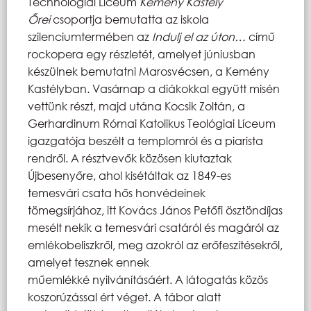
Technológiai Líceum
Kemény Kastély
Őrei
csoportja bemutatta az iskola
szilenciumtermében az
Indulj el az úton…
című
rockopera egy részletét, amelyet júniusban
készülnek bemutatni Marosvécsen, a Kemény
Kastélyban. Vasárnap a diákokkal együtt misén
vettünk részt, majd utána Kocsik Zoltán, a
Gerhardinum Római Katolikus Teológiai Líceum
igazgatója beszélt a templomról és a piarista
rendről. A résztvevők közösen kiutaztak
Újbesenyőre, ahol kisétáltak az 1849-es
temesvári csata hős honvédeinek
tömegsírjához, itt Kovács János Petőfi ösztöndíjas
mesélt nekik a temesvári csatáról és magáról az
emlékobeliszkről, meg azokról az erőfeszítésekről,
amelyet tesznek ennek
műemlékké nyilvánításáért. A látogatás közös
koszorúzással ért véget. A tábor alatt