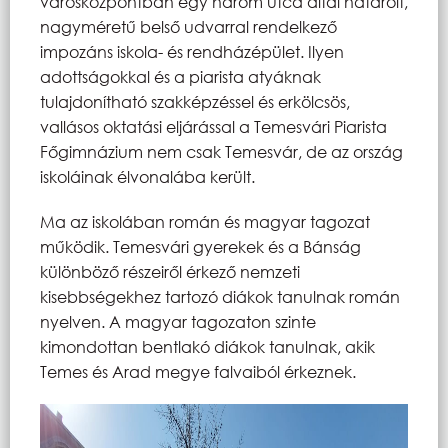
városközpontban egy három utca által határolt,
nagyméretű belső udvarral rendelkező
impozáns iskola- és rendházépület. Ilyen
adottságokkal és a piarista atyáknak
tulajdonítható szakképzéssel és erkölcsös,
vallásos oktatási eljárással a Temesvári Piarista
Főgimnázium nem csak Temesvár, de az ország
iskoláinak élvonalába került.
Ma az iskolában román és magyar tagozat
működik. Temesvári gyerekek és a Bánság
különböző részeiről érkező nemzeti
kisebbségekhez tartozó diákok tanulnak román
nyelven. A magyar tagozaton szinte
kimondottan bentlakó diákok tanulnak, akik
Temes és Arad megye falvaiból érkeznek.