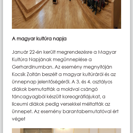
A magyar kultúra napja
Január 22-én került megrendezésre a Magyar
Kultúra Napjának megünneplése a
Gerhardinumban. Az esemény megnyitóján
Kocsik Zoltán beszélt a magyar kultúráról és az
ünnepnap jelentőségéről. A 3. és 4. osztályos
diákok bemutatták a moldvai csángó
táncagyagból készült koreográfiájukat, a
líceumi diákok pedig versekkel méltatták az
ünnepet. Az esemény barantabemutatóval ért
véget