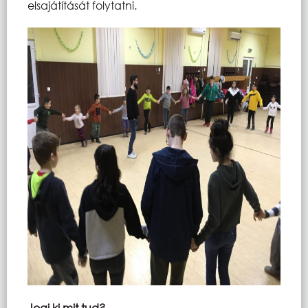
elsajátítását folytatni.
Jogi ki mit tud?