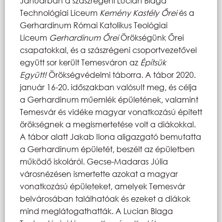
Januárban a szászrégeni Lucian Blaga
Technológiai Líceum
Kemény Kastély Őrei
és a
Gerhardinum Római Katolikus Teológiai
Líceum
Gerhardinum Őrei
Örökségünk Őrei
csapatokkal, és a szászrégeni csoportvezetővel
együtt sor került Temesváron az
Építsük
Együtt!
Örökségvédelmi táborra. A tábor 2020.
január 16-20. időszakban valósult meg, és célja
a Gerhardinum műemlék épületének, valamint
Temesvár és vidéke magyar vonatkozású épített
örökségnek a megismertetése volt a diákokkal.
A tábor alatt Jakab Ilona aligazgató bemutatta
a Gerhardinum épületét, beszélt az épületben
működő iskoláról. Gecse-Madaras Júlia
városnézésen ismertette azokat a magyar
vonatkozású épületeket, amelyek Temesvár
belvárosában találhatóak és ezeket a diákok
mind meglátogathatták. A Lucian Blaga