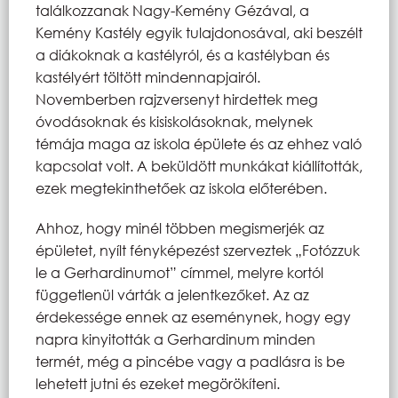
találkozzanak Nagy-Kemény Gézával, a
Kemény Kastély egyik tulajdonosával, aki beszélt
a diákoknak a kastélyról, és a kastélyban és
kastélyért töltött mindennapjairól.
Novemberben rajzversenyt hirdettek meg
óvodásoknak és kisiskolásoknak, melynek
témája maga az iskola épülete és az ehhez való
kapcsolat volt. A beküldött munkákat kiállították,
ezek megtekinthetőek az iskola előterében.
Ahhoz, hogy minél többen megismerjék az
épületet, nyílt fényképezést szerveztek „Fotózzuk
le a Gerhardinumot” címmel, melyre kortól
függetlenül várták a jelentkezőket. Az az
érdekessége ennek az eseménynek, hogy egy
napra kinyitották a Gerhardinum minden
termét, még a pincébe vagy a padlásra is be
lehetett jutni és ezeket megörökíteni.