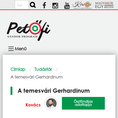
Ugrás a tartalomra
Keresés
Fő
Menü
navigáció
Morzsa
Címlap
Tudástár
Current:
A temesvári Gerhardinum
A temesvári Gerhardinum
Ösztöndíjas
Kovács
adatlapja