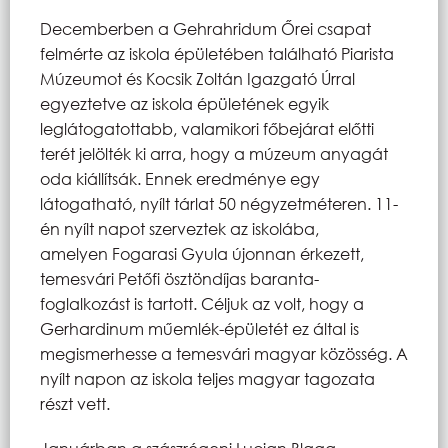
Decemberben a Gehrahridum Őrei csapat
felmérte az iskola épületében található Piarista
Múzeumot és Kocsik Zoltán Igazgató Úrral
egyeztetve az iskola épületének egyik
leglátogatottabb, valamikori főbejárat előtti
terét jelölték ki arra, hogy a múzeum anyagát
oda kiállítsák. Ennek eredménye egy
látogatható, nyílt tárlat 50 négyzetméteren. 11-
én nyílt napot szerveztek az iskolába,
amelyen Fogarasi Gyula újonnan érkezett,
temesvári Petőfi ösztöndíjas baranta-
foglalkozást is tartott. Céljuk az volt, hogy a
Gerhardinum műemlék-épületét ez által is
megismerhesse a temesvári magyar közösség. A
nyílt napon az iskola teljes magyar tagozata
részt vett.