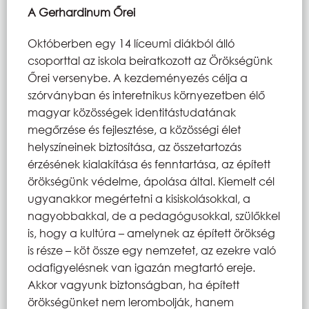
A Gerhardinum Őrei
Októberben egy 14 líceumi diákból álló
csoporttal az iskola beiratkozott az Örökségünk
Őrei versenybe. A kezdeményezés célja a
szórványban és interetnikus környezetben élő
magyar közösségek identitástudatának
megőrzése és fejlesztése, a közösségi élet
helyszíneinek biztosítása, az összetartozás
érzésének kialakítása és fenntartása, az épített
örökségünk védelme, ápolása által. Kiemelt cél
ugyanakkor megértetni a kisiskolásokkal, a
nagyobbakkal, de a pedagógusokkal, szülőkkel
is, hogy a kultúra – amelynek az épített örökség
is része – köt össze egy nemzetet, az ezekre való
odafigyelésnek van igazán megtartó ereje.
Akkor vagyunk biztonságban, ha épített
örökségünket nem lerombolják, hanem