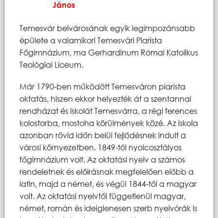
János
Temesvár belvárosának egyik legimpozánsabb
épülete a valamikori Temesvári Piarista
Főgimnázium, ma Gerhardinum Római Katolikus
Teológiai Líceum.
Már 1790-ben működött Temesváron piarista
oktatás, hiszen ekkor helyezték át a szentannai
rendházat és iskolát Temesvárra, a régi ferences
kolostorba, mostoha körülmények közé. Az iskola
azonban rövid időn belül fejlődésnek indult a
városi környezetben. 1849-től nyolcosztályos
főgimnázium volt. Az oktatási nyelv a számos
rendeletnek és előírásnak megfelelően előbb a
latin, majd a német, és végül 1844-től a magyar
volt. Az oktatási nyelvtől függetlenül magyar,
német, román és ideiglenesen szerb nyelvórák is