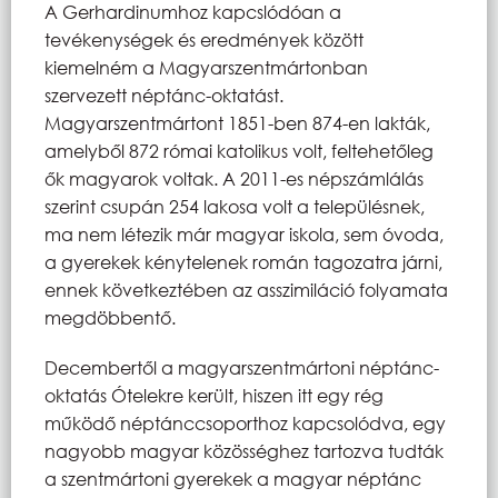
A Gerhardinumhoz kapcslódóan a
tevékenységek és eredmények között
kiemelném a Magyarszentmártonban
szervezett néptánc-oktatást.
Magyarszentmártont 1851-ben 874-en lakták,
amelyből 872 római katolikus volt, feltehetőleg
ők magyarok voltak. A 2011-es népszámlálás
szerint csupán 254 lakosa volt a településnek,
ma nem létezik már magyar iskola, sem óvoda,
a gyerekek kénytelenek román tagozatra járni,
ennek következtében az asszimiláció folyamata
megdöbbentő.
Decembertől a magyarszentmártoni néptánc-
oktatás Ótelekre került, hiszen itt egy rég
működő néptánccsoporthoz kapcsolódva, egy
nagyobb magyar közösséghez tartozva tudták
a szentmártoni gyerekek a magyar néptánc