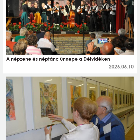
A népzene és néptánc ünnepe a Délvidéken
2026.06.10