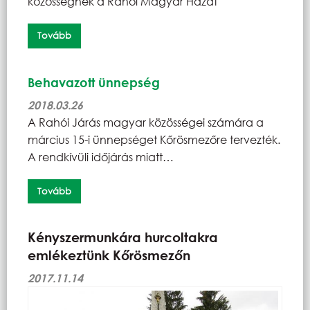
közösségnek a Rahói Magyar Házat
Tovább
Behavazott ünnepség
2018.03.26
A Rahói Járás magyar közösségei számára a
március 15-i ünnepséget Kőrösmezőre tervezték.
A rendkívüli időjárás miatt…
Tovább
Kényszermunkára hurcoltakra
emlékeztünk Kőrösmezőn
2017.11.14