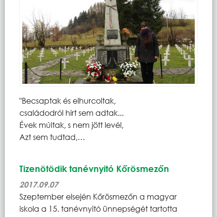
"Becsaptak és elhurcoltak,
családodról hírt sem adtak...
Évek múltak, s nem jött levél,
Azt sem tudtad,…
Tizenötödik tanévnyitó Kőrösmezőn
2017.09.07
Szeptember elsején Kőrösmezőn a magyar
iskola a 15. tanévnyitó ünnepségét tartotta