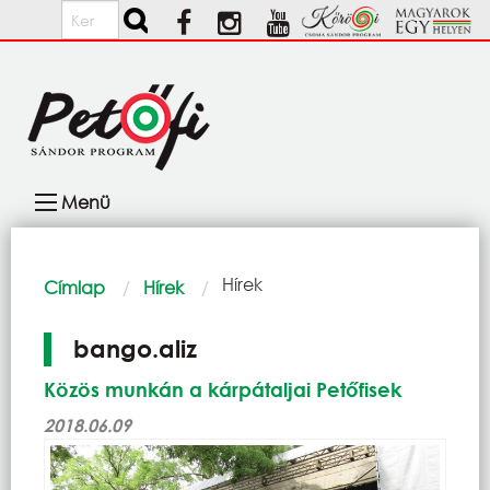
Ugrás a tartalomra
Keresés
Fő
Menü
navigáció
Morzsa
Current:
Hírek
Címlap
Hírek
bango.aliz
Közös munkán a kárpátaljai Petőfisek
2018.06.09