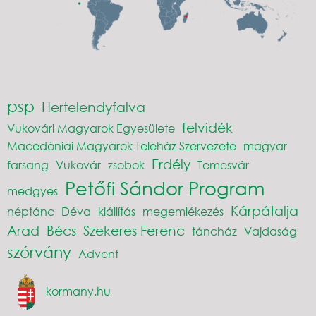
psp
Hertelendyfalva
felvidék
Vukovári Magyarok Egyesülete
Macedóniai Magyarok Teleház Szervezete
magyar
Erdély
farsang
Vukovár
zsobok
Temesvár
Petőfi Sándor Program
medgyes
Kárpátalja
néptánc
Déva
kiállítás
megemlékezés
Arad
Bécs
Szekeres Ferenc
táncház
Vajdaság
szórvány
Advent
kormany.hu