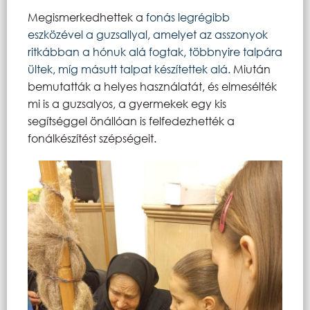
Megismerkedhettek a
fonás legrégibb
eszközével a guzsallyal, amelyet az asszonyok
ritkábban a hónuk alá fogtak, többnyire talpára
ültek, míg másutt talpat készítettek alá.
Miután
bemutatták a helyes használatát, és elmesélték
mi is a guzsalyos, a gyermekek egy kis
segítséggel önállóan is felfedezhették a
fonálkészítést szépségeit.