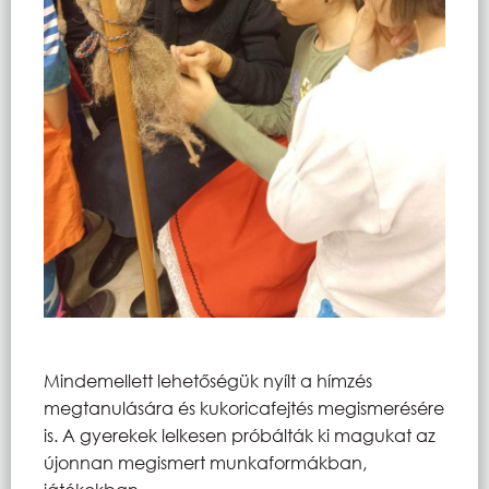
Mindemellett lehetőségük nyílt a hímzés
megtanulására és kukoricafejtés megismerésére
is. A gyerekek lelkesen próbálták ki magukat az
újonnan megismert munkaformákban,