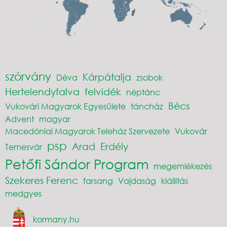
szórvány
Kárpátalja
Déva
zsobok
Hertelendyfalva
felvidék
néptánc
Bécs
Vukovári Magyarok Egyesülete
táncház
Advent
magyar
Macedóniai Magyarok Teleház Szervezete
Vukovár
psp
Arad
Erdély
Temesvár
Petőfi Sándor Program
megemlékezés
Szekeres Ferenc
farsang
Vajdaság
kiállítás
medgyes
kormany.hu