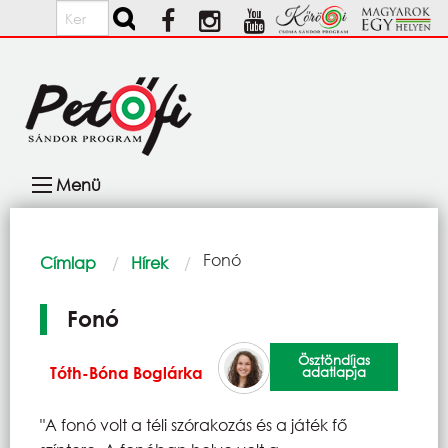
Ugrás a tartalomra
Keresés
Fő
Menü
navigáció
Morzsa
Current:
Fonó
Címlap
Hírek
Fonó
Ösztöndíjas
Tóth-Bóna Boglárka
adatlapja
"A fonó volt a téli szórakozás és a játék fő