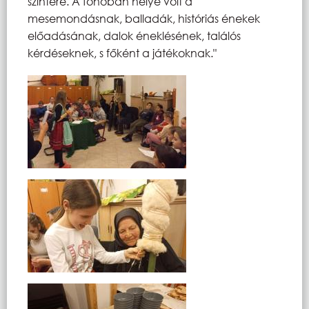
színtere. A fonóban helye volt a
mesemondásnak, balladák, históriás énekek
előadásának, dalok éneklésének, találós
kérdéseknek, s főként a játékoknak."