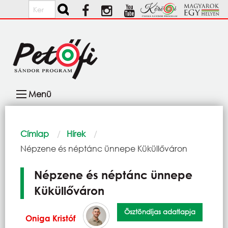
Ugrás a tartalomra
Keresés
Fő
Menü
navigáció
Morzsa
Címlap
Hírek
Current:
Népzene és néptánc ünnepe Küküllőváron
Népzene és néptánc ünnepe
Küküllőváron
Ösztöndíjas adatlapja
Oniga Kristóf