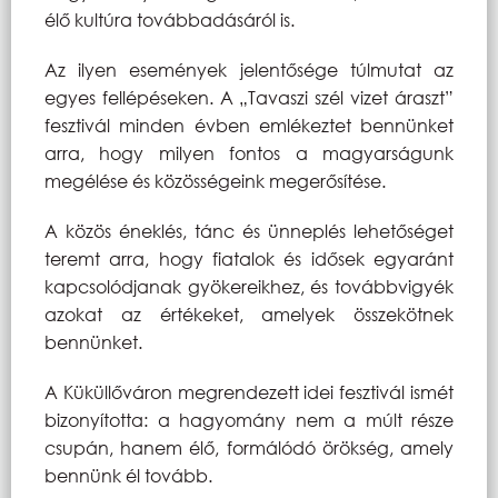
élő kultúra továbbadásáról is.
Az ilyen események jelentősége túlmutat az
egyes fellépéseken. A „Tavaszi szél vizet áraszt”
fesztivál minden évben emlékeztet bennünket
arra, hogy milyen fontos a magyarságunk
megélése és közösségeink megerősítése.
A közös éneklés, tánc és ünneplés lehetőséget
teremt arra, hogy fiatalok és idősek egyaránt
kapcsolódjanak gyökereikhez, és továbbvigyék
azokat az értékeket, amelyek összekötnek
bennünket.
A Küküllőváron megrendezett idei fesztivál ismét
bizonyította: a hagyomány nem a múlt része
csupán, hanem élő, formálódó örökség, amely
bennünk él tovább.