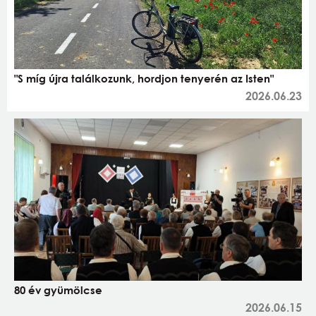
"S míg újra találkozunk, hordjon tenyerén az Isten"
2026.06.23
80 év gyümölcse
2026.06.15