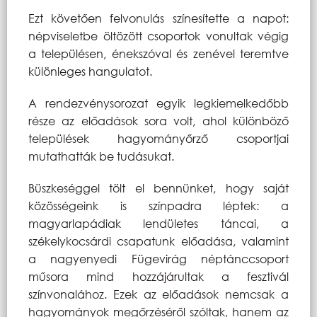
Ezt követően felvonulás színesítette a napot:
népviseletbe öltözött csoportok vonultak végig
a településen, énekszóval és zenével teremtve
különleges hangulatot.
A rendezvénysorozat egyik legkiemelkedőbb
része az előadások sora volt, ahol különböző
települések hagyományőrző csoportjai
mutathatták be tudásukat.
Büszkeséggel tölt el bennünket, hogy saját
közösségeink is színpadra léptek: a
magyarlapádiak lendületes táncai, a
székelykocsárdi csapatunk előadása, valamint
a nagyenyedi Fügevirág néptánccsoport
műsora mind hozzájárultak a fesztivál
színvonalához. Ezek az előadások nemcsak a
hagyományok megőrzéséről szóltak, hanem az