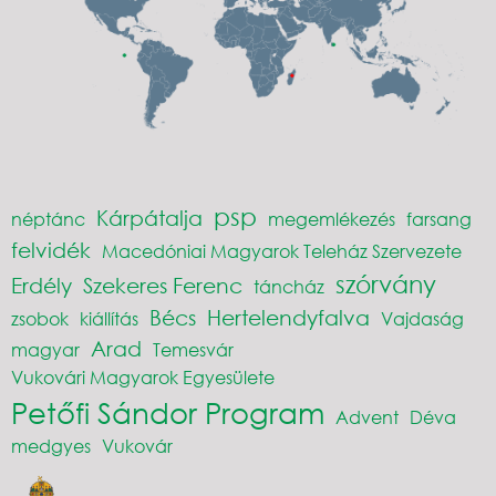
psp
Kárpátalja
néptánc
megemlékezés
farsang
felvidék
Macedóniai Magyarok Teleház Szervezete
szórvány
Erdély
Szekeres Ferenc
táncház
Bécs
Hertelendyfalva
zsobok
kiállítás
Vajdaság
Arad
magyar
Temesvár
Vukovári Magyarok Egyesülete
Petőfi Sándor Program
Advent
Déva
medgyes
Vukovár