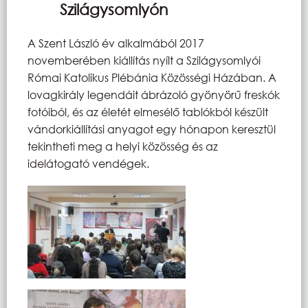
Szilágysomlyón
A Szent László év alkalmából 2017
novemberében kiállítás nyílt a Szilágysomlyói
Római Katolikus Plébánia Közösségi Házában. A
lovagkirály legendáit ábrázoló gyönyörű freskók
fotóiból, és az életét elmesélő tablókból készült
vándorkiállítási anyagot egy hónapon keresztül
tekintheti meg a helyi közösség és az
idelátogató vendégek.