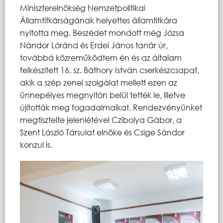
Miniszterelnökség Nemzetpolitikai
Államtitkárságának helyettes államtitkára
nyitotta meg. Beszédet mondott még Józsa
Nándor Lóránd és Erdei János tanár úr,
továbbá közreműködtem én és az általam
felkészített 16. sz. Báthory István cserkészcsapat,
akik a szép zenei szolgálat mellett ezen az
ünnepélyes megnyitón belül tették le, illetve
újították meg fogadalmaikat. Rendezvényünket
megtisztelte jelenlétével Czibolya Gábor, a
Szent László Társulat elnöke és Csige Sándor
konzul is.