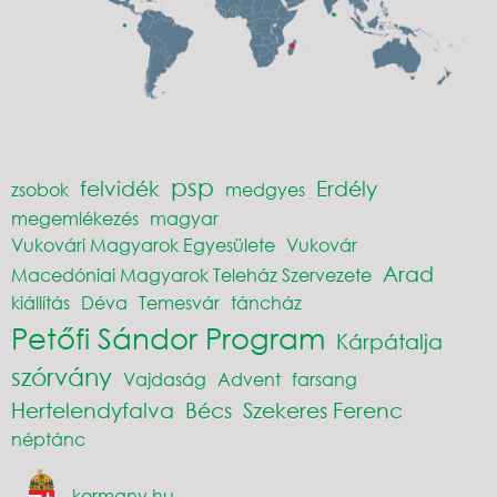
psp
felvidék
Erdély
zsobok
medgyes
megemlékezés
magyar
Vukovári Magyarok Egyesülete
Vukovár
Arad
Macedóniai Magyarok Teleház Szervezete
kiállítás
Déva
Temesvár
táncház
Petőfi Sándor Program
Kárpátalja
szórvány
Vajdaság
Advent
farsang
Hertelendyfalva
Bécs
Szekeres Ferenc
néptánc
kormany.hu