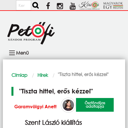
Ugrás a tartalomra
Keresés
Fő
Menü
navigáció
Morzsa
Current:
"Tiszta hittel, erős kézzel"
Címlap
Hírek
"Tiszta hittel, erős kézzel"
Ösztöndíjas
Garamvölgyi Anett
adatlapja
Szent László kiállítás