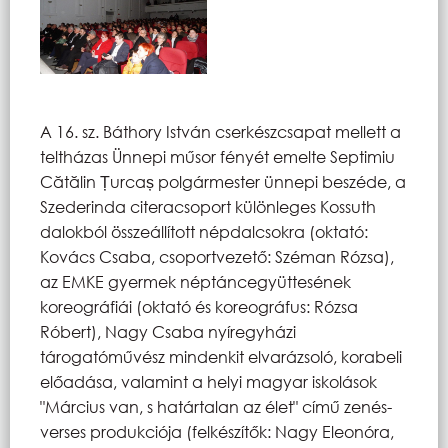
A 16. sz. Báthory István cserkészcsapat mellett a
teltházas Ünnepi műsor fényét emelte Septimiu
Cătălin Țurcaș polgármester ünnepi beszéde, a
Szederinda citeracsoport különleges Kossuth
dalokból összeállított népdalcsokra (oktató:
Kovács Csaba, csoportvezető: Széman Rózsa),
az EMKE gyermek néptáncegyüttesének
koreográfiái (oktató és koreográfus: Rózsa
Róbert), Nagy Csaba nyíregyházi
tárogatóművész mindenkit elvarázsoló, korabeli
előadása, valamint a helyi magyar iskolások
"Március van, s határtalan az élet" című zenés-
verses produkciója (felkészítők: Nagy Eleonóra,