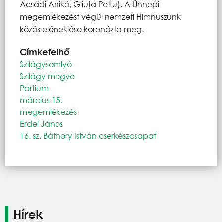
Acsádi Anikó, Gliuţa Petru). A Ünnepi
megemlékezést végül nemzeti Himnuszunk
közös eléneklése koronázta meg.
Címkefelhő
Szilágysomlyó
Szilágy megye
Partium
március 15.
megemlékezés
Erdei János
16. sz. Báthory István cserkészcsapat
Hírek