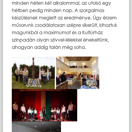
minden héten két alkalommal, az utolsó egy
hétben pedig minden nap. A szorgalmas
készülésnek meglett az eredménye. Úgy érzem
műsorunk csodálatosan szépre sikerült, kihoztuk
magunkból a maximumot és a Kultúrház
színpadán olyan szívvel-lélekkel énekeltünk,
ahogyan addig talán még soha.
​ ​