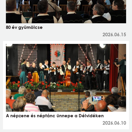
80 év gyümölcse
2026.06.15
A népzene és néptánc ünnepe a Délvidéken
2026.06.10