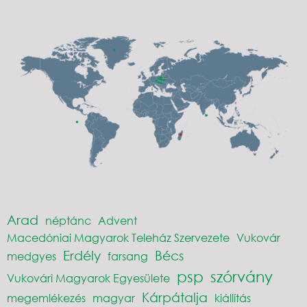
Arad
néptánc
Advent
Macedóniai Magyarok Teleház Szervezete
Vukovár
Erdély
Bécs
medgyes
farsang
psp
szórvány
Vukovári Magyarok Egyesülete
Kárpátalja
megemlékezés
magyar
kiállítás