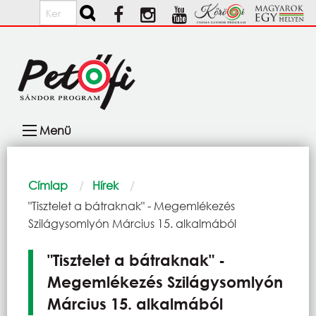
Ugrás a tartalomra
Keresés
Fő
Menü
navigáció
Morzsa
Címlap
Hírek
Current:
"Tisztelet a bátraknak" - Megemlékezés
Szilágysomlyón Március 15. alkalmából
"Tisztelet a bátraknak" -
Megemlékezés Szilágysomlyón
Március 15. alkalmából