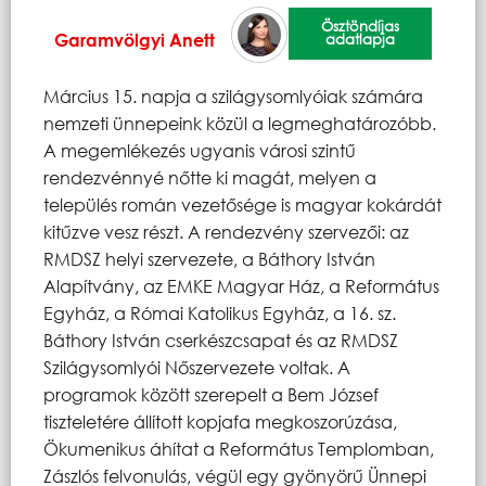
Ösztöndíjas
Garamvölgyi Anett
adatlapja
Március 15. napja a szilágysomlyóiak számára
nemzeti ünnepeink közül a legmeghatározóbb.
A megemlékezés ugyanis városi szintű
rendezvénnyé nőtte ki magát, melyen a
település román vezetősége is magyar kokárdát
kitűzve vesz részt. A rendezvény szervezői: az
RMDSZ helyi szervezete, a Báthory István
Alapítvány, az EMKE Magyar Ház, a Református
Egyház, a Római Katolikus Egyház, a 16. sz.
Báthory István cserkészcsapat és az RMDSZ
Szilágysomlyói Nőszervezete voltak. A
programok között szerepelt a Bem József
tiszteletére állított kopjafa megkoszorúzása,
Ökumenikus áhítat a Református Templomban,
Zászlós felvonulás, végül egy gyönyörű Ünnepi