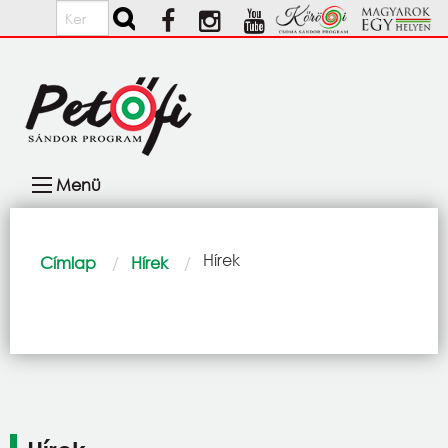
Ugrás a tartalomra
Keresés
Fő
Menü
navigáció
Morzsa
Current:
Hírek
Címlap
Hírek