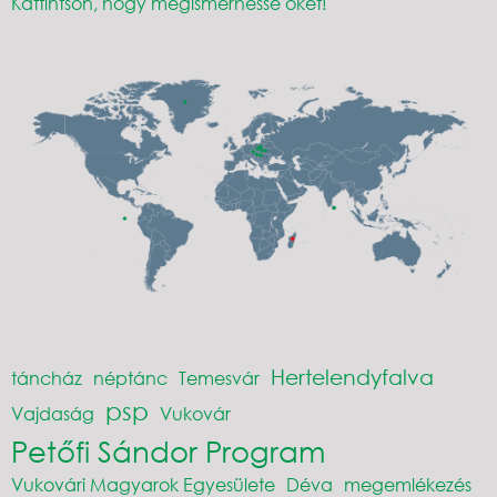
Kattintson, hogy megismerhesse őket!
Hertelendyfalva
táncház
néptánc
Temesvár
psp
Vajdaság
Vukovár
Petőfi Sándor Program
Vukovári Magyarok Egyesülete
Déva
megemlékezés