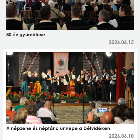
80 év gyümölcse
2026.06.15
A népzene és néptánc ünnepe a Délvidéken
2026.06.10