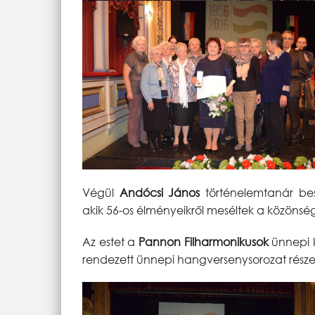
Végül
Andócsi János
történelemtanár be
akik 56-os élményeikről meséltek a közönsé
Az estet a
Pannon Filharmonikusok
ünnepi k
rendezett ünnepi hangversenysorozat részek