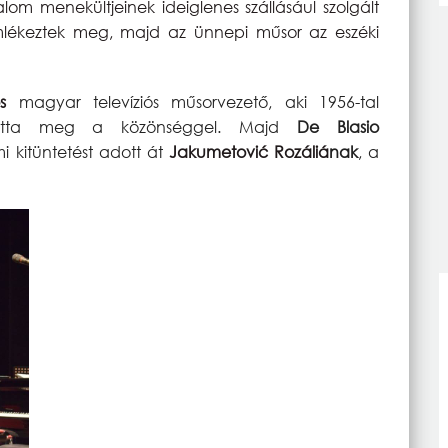
lom menekültjeinek ideiglenes szállásául szolgált
emlékeztek meg, majd az ünnepi műsor az eszéki
s
magyar televíziós műsorvezető, aki 1956-tal
ztotta meg a közönséggel. Majd
De Blasio
 kitüntetést adott át
Jakumetović Rozáliá
nak
, a