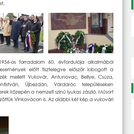
t.
956-os forradalom 60. évfordulója alkalmából
semények előtt tisztelegve először lobogott a
szék mellett Vukovár, Antunovac, Bellye, Csúza,
ntistván, Újbezdán, Várdaróc településeken
terek közepén a nemzeti színű lyukas zászló. Műsort
zöttük Vinkovácon is. Az alábbi két kép a vukovári