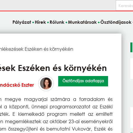
Keresés
Pályázat
Hírek
Rólunk
Munkatársak
Ösztöndíjasok
lékezések Eszéken és környékén
sek Eszéken és környékén
Ösztöndíjas adatlapja
ndácskó Eszter
ém megye magyarjai számára a forradalom és
 a központi, ünnepi programsorozatot az Eszéki
ték. E kiemelkedő program mellett az említett
intén megemlékeztek az október 23-ai eseményekről
lem összegyűjteni és bemutatni Vukovár, Eszék és