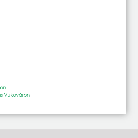
ron
tás Vukováron