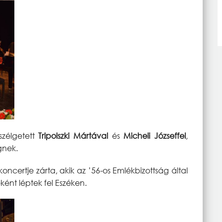
szélgetett
Tripolszki Mártával
és
Micheli Józseffel
,
gnek.
oncertje zárta, akik az ’56-os Emlékbizottság által
ént léptek fel Eszéken.