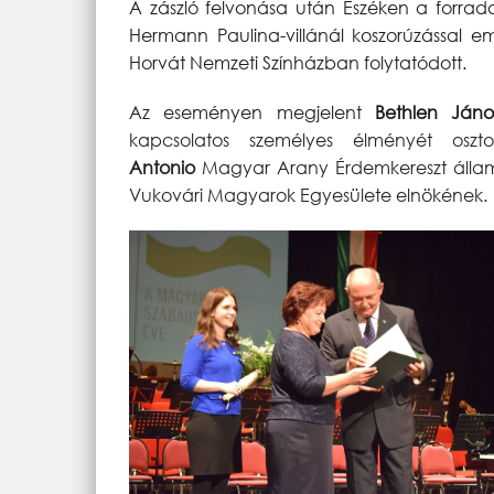
A zászló felvonása után Eszéken a forrada
Hermann Paulina-villánál koszorúzással 
Horvát Nemzeti Színházban folytatódott.
Az eseményen megjelent
Bethlen Jáno
kapcsolatos személyes élményét os
Antonio
Magyar Arany Érdemkereszt állami
Vukovári Magyarok Egyesülete elnökének.