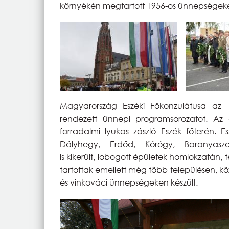
környékén megtartott 1956-os ünnepségeke
Magyarország Eszéki Főkonzulátusa az 1
rendezett ünnepi programsorozatot. Az e
forradalmi lyukas zászló Eszék főterén. E
Dályhegy, Erdőd, Kórógy, Baranyasze
is kikerült, lobogott épületek homlokzatán, 
tartottak emellett még több településen, kö
és vinkováci ünnepségeken készült.