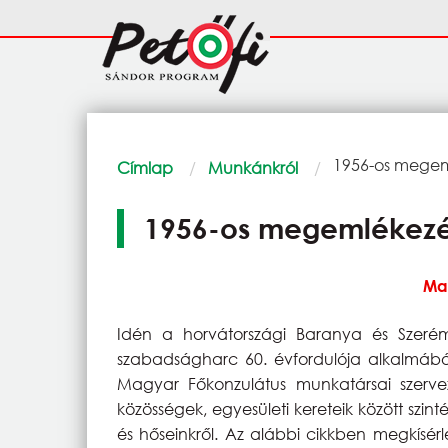
Ugrás a tartalomra
Fő
navigáció
Morzsa
Current:
1956-os megem
Címlap
Munkánkról
1956-os megemlékezé
Ma
Idén a horvátországi Baranya és Szer
szabadságharc 60. évfordulója alkalmából
Magyar Főkonzulátus munkatársai szervez
közösségek, egyesületi kereteik között sz
és hőseinkről. Az alábbi cikkben megkísér