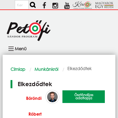
Ugrás a tartalomra
Keresés
Fő
Menü
navigáció
Morzsa
Current:
Elkezdődtek
Címlap
Munkánkról
Elkezdődtek
Ösztöndíjas
Böröndi
adatlapja
Róbert