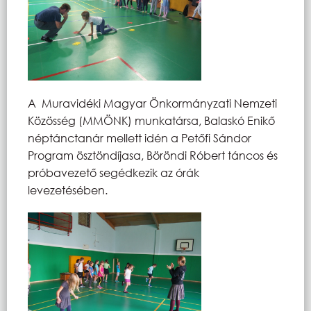
A Muravidéki Magyar Önkormányzati Nemzeti
Közösség (MMÖNK) munkatársa, Balaskó Enikő
néptánctanár mellett idén a Petőfi Sándor
Program ösztöndíjasa, Böröndi Róbert táncos és
próbavezető segédkezik az órák
levezetésében.