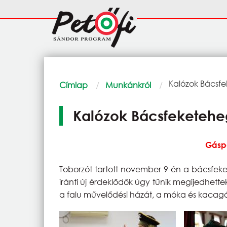
Ugrás a tartalomra
Fő
navigáció
Morzsa
Current:
Kalózok Bácsf
Címlap
Munkánkról
Kalózok Bácsfeketeh
Gáspá
Toborzót tartott november 9-én a bácsfek
iránti új érdeklődők úgy tűnik megijedhettek
a falu művelődési házát, a móka és kacagá