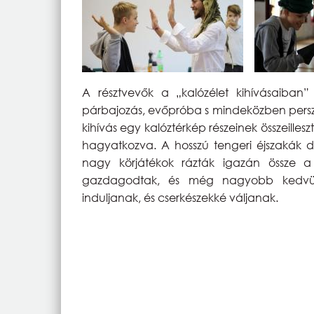
A résztvevők a „kalózélet kihívásaiban”
párbajozás, evőpróba s mindeközben persz
kihívás egy kalóztérkép részeinek összeilles
hagyatkozva. A hosszú tengeri éjszakák 
nagy körjátékok rázták igazán össze a
gazdagodtak, és még nagyobb kedvük
induljanak, és cserkészekké váljanak.