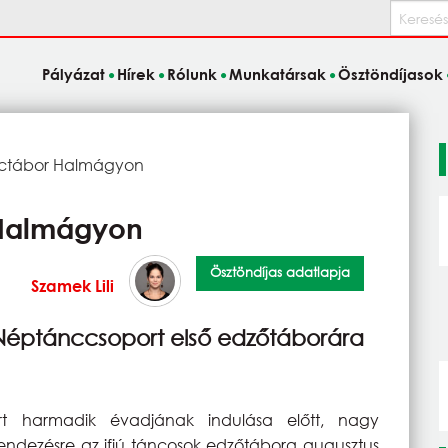
Keresés
Pályázat
Hírek
Rólunk
Munkatársak
Ösztöndíjasok
ctábor Halmágyon
Halmágyon
Ösztöndíjas adatlapja
Szamek Lili
a Néptánccsoport első edzőtáborára
t harmadik évadjának indulása előtt, nagy
endezésre az ifjú táncosok edzőtábora augusztus