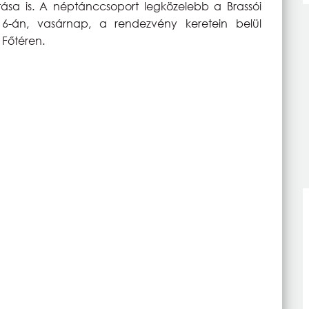
tása is. A néptánccsoport legközelebb a Brassói
-án, vasárnap, a rendezvény keretein belül
 Főtéren.