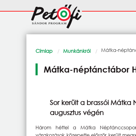
Ugrás a tartalomra
Fő
navigáció
Morzsa
Current:
Mátka-néptán
Címlap
Munkánkról
Mátka-néptánctábor 
Sor került a brassói Mátk
augusztus végén
Három héttel a Mátka Néptánccsopor
várakozások közepette először került megr