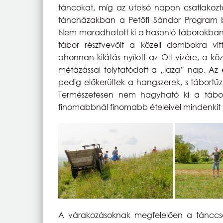
táncokat, míg az utolsó napon csatlakozta
táncházakban a Petőfi Sándor Program bras
Nem maradhatott ki a hasonló táborokban
tábor résztvevőit a közeli dombokra vit
ahonnan kilátás nyílott az Olt vizére, a k
métázással folytatódott a „laza” nap. Az
pedig előkerültek a hangszerek, s tábortűz
Természetesen nem hagyható ki a tábor
finomabbnál finomabb ételeivel mindenkit l
A várakozásoknak megfelelően a tánccs