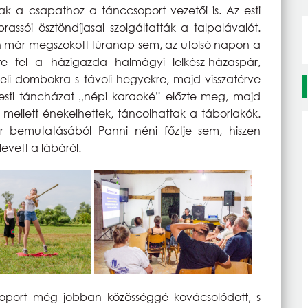
k a csapathoz a tánccsoport vezetői is. Az esti
sói ösztöndíjasai szolgáltatták a talpalávalót.
 már megszokott túranap sem, az utolsó napon a
te fel a házigazda halmágyi lelkész-házaspár,
özeli dombokra s távoli hegyekre, majd visszatérve
 esti táncházat „népi karaoké” előzte meg, majd
 mellett énekelhettek, táncolhattak a táborlakók.
 bemutatásából Panni néni főztje sem, hiszen
evett a lábáról.
oport még jobban közösséggé kovácsolódott, s