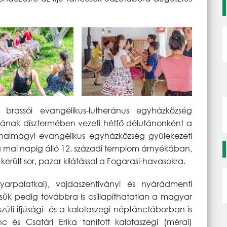
brassói evangélikus-lutheránus egyházközség
jának dísztermében vezeti hétfő délutánonként a
halmágyi evangélikus egyházközség gyülekezeti
t a mai napig álló 12. századi templom árnyékában,
rült sor, pazar kilátással a Fogarasi-havasokra.
rpalatkai), vajdaszentiványi és nyárádmenti
ésük pedig továbbra is csillapíthatatlan a magyar
zúti ifjúsági- és a kalotaszegi néptánctáborban is
c és Csatári Erika tanított kalotaszegi (mérai)