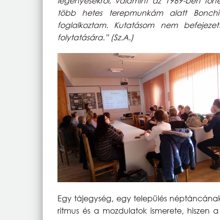
legényesekről, valamint az 1969-ben tört
több hetes terepmunkám alatt Bonchida 
foglalkoztam. Kutatásom nem befejezett
folytatására.” (Sz.A.)
Egy tájegység, egy település néptáncána
ritmus és a mozdulatok ismerete, hiszen a