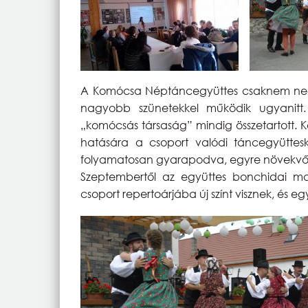
A Komócsa Néptáncegyüttes csaknem negy
nagyobb szünetekkel működik ugyanitt
„komócsás társaság” mindig összetartott. 
hatására a csoport valódi táncegyüttesk
folyamatosan gyarapodva, egyre növekvő 
Szeptembertől az együttes bonchidai ma
csoport repertoárjába új színt visznek, és eg