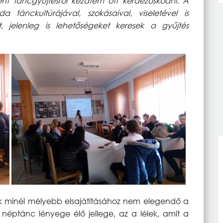
ént táncgyűjtésről kezdtem ott kérdezősködni. A
tánckultúrájával, szokásaival, viseletével is
, jelenleg is lehetőségeket keresek a gyűjtés
k minél mélyebb elsajátításához nem elegendő a
 néptánc lényege élő jellege, az a lélek, amit a