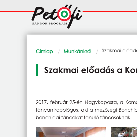
Ugrás a tartalomra
Fő
navigáció
Morzsa
Current:
Szakmai előad
Címlap
Munkánkról
Szakmai előadás a K
2017. február 25-én Nagykaposra, a Kom
táncantropológus, aki a mezőségi Bonchida
bonchidai táncokat tanuló táncosoknak.