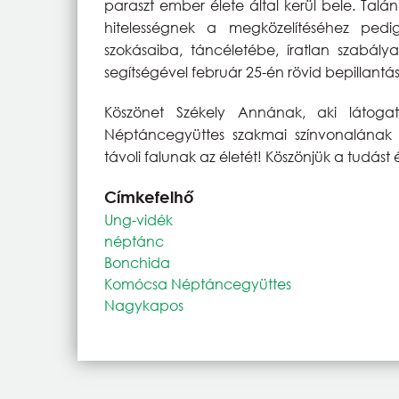
paraszt ember élete által kerül bele. Talá
hitelességnek a megközelítéséhez pedi
szokásaiba, táncéletébe, íratlan szabál
segítségével február 25-én rövid bepillantá
Köszönet Székely Annának, aki látoga
Néptáncegyüttes szakmai színvonalának
távoli falunak az életét! Köszönjük a tudást
Címkefelhő
Ung-vidék
néptánc
Bonchida
Komócsa Néptáncegyüttes
Nagykapos