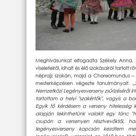
Meghívásunkat elfogadta Székely Anna, aki
viseleteiről, kihalt és élő szokásairól tar
néprajz szakán, majd a Choreomundus – n
mesterképzésen végezte tanulmányait.
„
Nemzetközi Legényesverseny zsűrizéséről ír
tartottam a helyi "szakértők", vagyis a b
Egyik fő kérdésem a verseny hitelesség k
alapján tekinthetünk valakit egy tánc "
csupán a versenyen résztvevőktől, 
legényesverseny kapcsán kezdtem me