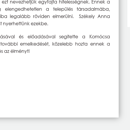
n ezt nevezhetjük egyfajta hitelességnek. Ennek a
g elengedhetetlen a település társadalmába,
yaiba legalább röviden elmerülni. Székely Anna
st nyerhettünk ezekbe.
tásával és előadásával segítette a Komócsa
 további emelkedését, közelebb hozta ennek a
 és az élményt!