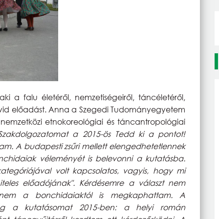
 a falu életéről, nemzetiségeiről, táncéletéről,
tott rövid előadást. Anna a Szegedi Tudományegyetem
emzetközi etnokoreológiai és táncantropológiai
Szakdolgozatomat a 2015-ös Tedd ki a pontot!
tam. A budapesti zsűri mellett elengedhetetlennek
onchidaiak véleményét is belevonni a kutatásba.
ategóriájával volt kapcsolatos, vagyis, hogy mi
hiteles előadójának". Kérdésemre a választ nem
hanem a bonchidaiaktól is megkaphattam. A
g a kutatásomat 2015-ben: a helyi román