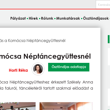
Keresés
Pályázat
Hírek
Rólunk
Munkatársak
Ösztöndíjasok
ás a Komócsa Néptáncegyüttesnél
omócsa Néptáncegyüttesnél
Ösztöndíjas adatlapja
Horti Réka
ócsa Néptáncegyütteshez érkezett Székely Anna
 faluról, táncéletéről tartott szakmai előadást a