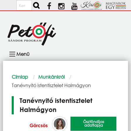
Ugrás a tartalomra
Keresés
Fő
Menü
navigáció
Morzsa
Címlap
Munkánkról
Current:
Tanévnyitó istentisztelet Halmágyon
Tanévnyitó istentisztelet
Halmágyon
Ösztöndíjas
Görcsös
adatlapja