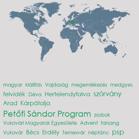
magyar
kiállítás
Vajdaság
megemlékezés
medgyes
szórvány
felvidék
Hertelendyfalva
Déva
Arad
Kárpátalja
Petőfi Sándor Program
zsobok
Vukovári Magyarok Egyesülete
Advent
farsang
psp
Bécs
Erdély
Vukovár
Temesvár
néptánc