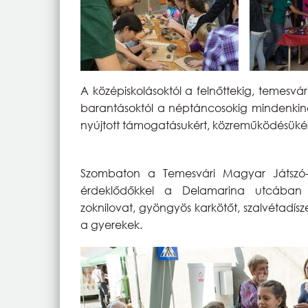
A középiskolásoktól a felnőttekig, temesvár
barantásoktól a néptáncosokig mindenkin
nyújtott támogatásukért, közreműködésükért
Szombaton a Temesvári Magyar Játszó- 
érdeklődőkkel a Delamarina utcában 
zoknilovat, gyöngyös karkötőt, szalvétadísz
a gyerekek.