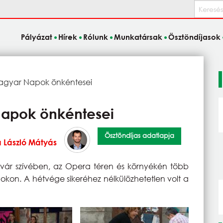
Keresés
Pályázat
Hírek
Rólunk
Munkatársak
Ösztöndíjasok
agyar Napok önkéntesei
Napok önkéntesei
Ösztöndíjas adatlapja
 László Mátyás
svár szívében, az Opera téren és környékén több
okon. A hétvége sikeréhez nélkülözhetetlen volt a