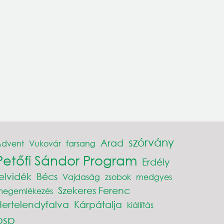
szórvány
Arad
Advent
Vukovár
farsang
Petőfi Sándor Program
Erdély
elvidék
Bécs
Vajdaság
zsobok
medgyes
Szekeres Ferenc
megemlékezés
Hertelendyfalva
Kárpátalja
kiállítás
psp