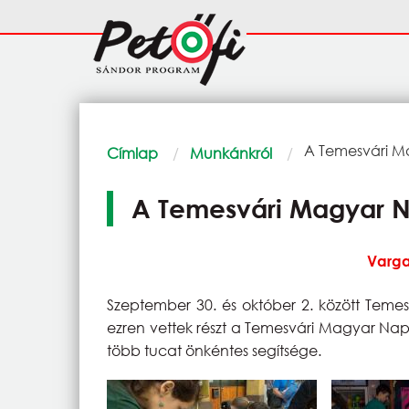
Ugrás a tartalomra
Fő
navigáció
Morzsa
Current:
A Temesvári M
Címlap
Munkánkról
A Temesvári Magyar 
Varga
Szeptember 30. és október 2. között Teme
ezren vettek részt a Temesvári Magyar Nap
több tucat önkéntes segítsége.