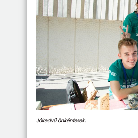
Jókedvű önkéntesek.