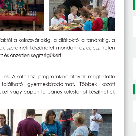
iaktól a kolozsváriakig, a diákoktól a tanárokig, a
ek szeretnék köszönetet mondani az egész héten
 és önzetlen segítségükért!
és Alkotóház programkínálatával megtöltötte
található gyermekbirodalmat. Többek között
eket vagy éppen tulipános kulcstartót készíthettek