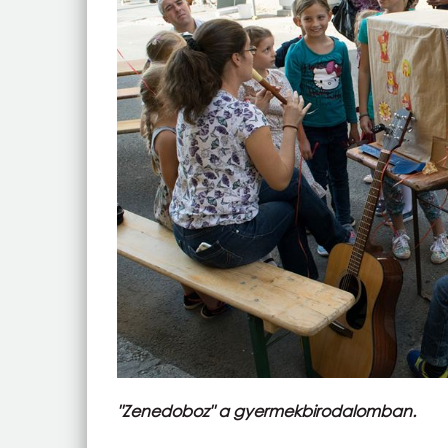
"Zenedoboz" a gyermekbirodalomban.