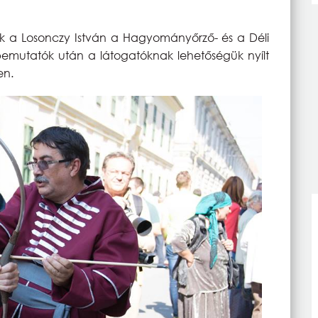
k a Losonczy István a Hagyományőrző- és a Déli
bemutatók után a látogatóknak lehetőségük nyílt
en.