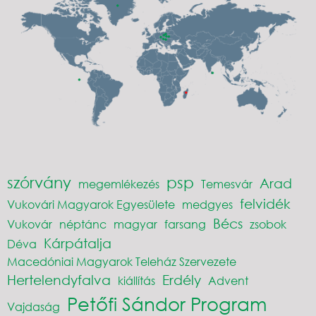
szórvány
psp
Arad
megemlékezés
Temesvár
felvidék
Vukovári Magyarok Egyesülete
medgyes
Bécs
Vukovár
néptánc
magyar
farsang
zsobok
Kárpátalja
Déva
Macedóniai Magyarok Teleház Szervezete
Hertelendyfalva
Erdély
kiállítás
Advent
Petőfi Sándor Program
Vajdaság