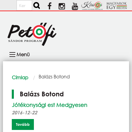
Ugrás a tartalomra
Keresés
Fő
Menü
navigáció
Morzsa
Current:
Balázs Botond
Címlap
Balázs Botond
Jótékonysági est Medgyesen
2016-12-22
Tovább