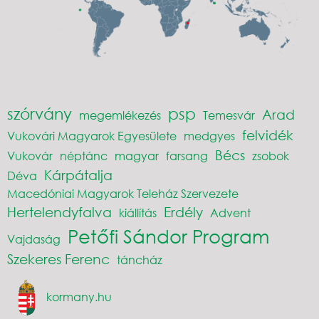
szórvány
psp
Arad
megemlékezés
Temesvár
felvidék
Vukovári Magyarok Egyesülete
medgyes
Bécs
Vukovár
néptánc
magyar
farsang
zsobok
Kárpátalja
Déva
Macedóniai Magyarok Teleház Szervezete
Hertelendyfalva
Erdély
kiállítás
Advent
Petőfi Sándor Program
Vajdaság
Szekeres Ferenc
táncház
kormany.hu