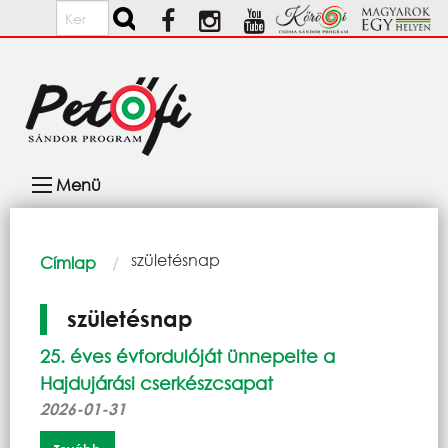
Ugrás a tartalomra
Keresés
Fő
Menü
navigáció
Morzsa
Current:
születésnap
Címlap
születésnap
25. éves évfordulóját ünnepelte a
Hajdujárási cserkészcsapat
2026-01-31