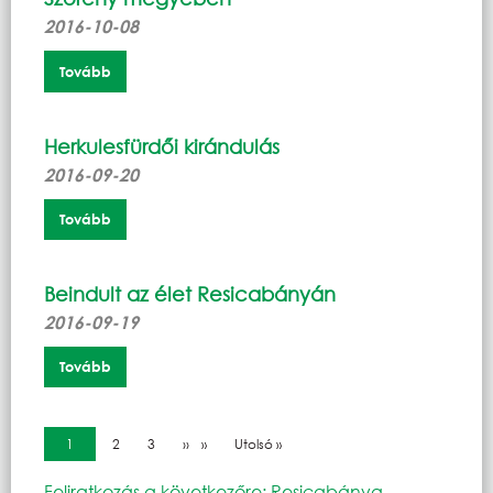
2016-10-08
Tovább
Herkulesfürdői kirándulás
2016-09-20
Tovább
Beindult az élet Resicabányán
2016-09-19
Tovább
Oldalszámozás
Jelenlegi oldal
1
Oldal
2
Oldal
3
Következő oldal
››
Utolsó oldal
Utolsó »
Feliratkozás a következőre: Resicabánya