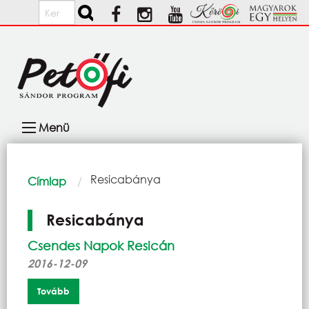
Ugrás a tartalomra
Keresés
Fő
Menü
navigáció
Morzsa
Current:
Resicabánya
Címlap
Resicabánya
Csendes Napok Resicán
2016-12-09
Tovább