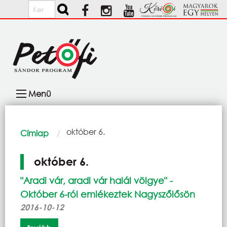
Ugrás a tartalomra
Keresés
Fő
Menü
navigáció
Morzsa
Current:
október 6.
Címlap
október 6.
"Aradi vár, aradi vár halál völgye" -
Október 6-ról emlékeztek Nagyszőlősön
2016-10-12