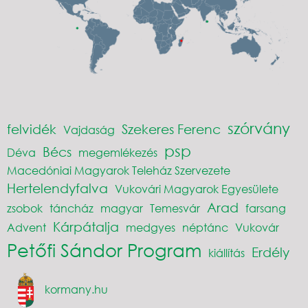
szórvány
felvidék
Szekeres Ferenc
Vajdaság
psp
Bécs
Déva
megemlékezés
Macedóniai Magyarok Teleház Szervezete
Hertelendyfalva
Vukovári Magyarok Egyesülete
Arad
zsobok
táncház
magyar
Temesvár
farsang
Kárpátalja
Advent
medgyes
néptánc
Vukovár
Petőfi Sándor Program
Erdély
kiállítás
kormany.hu