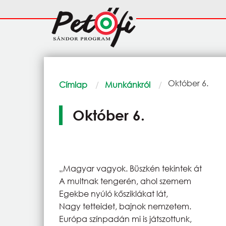
Ugrás a tartalomra
Fő
navigáció
Morzsa
Current:
Október 6.
Címlap
Munkánkról
Október 6.
„Magyar vagyok. Büszkén tekintek át
A multnak tengerén, ahol szemem
Egekbe nyúló kősziklákat lát,
Nagy tetteidet, bajnok nemzetem.
Európa színpadán mi is játszottunk,