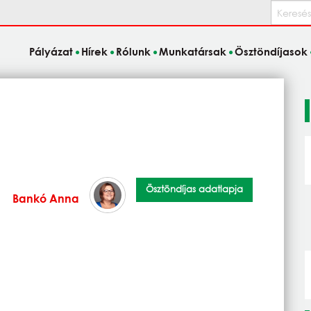
Keresés
Pályázat
Hírek
Rólunk
Munkatársak
Ösztöndíjasok
Ösztöndíjas adatlapja
Bankó Anna