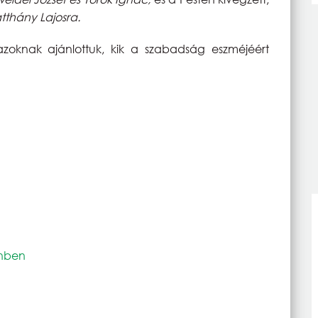
tthány Lajosra.
knak ajánlottuk, kik a szabadság eszméjéért
enben