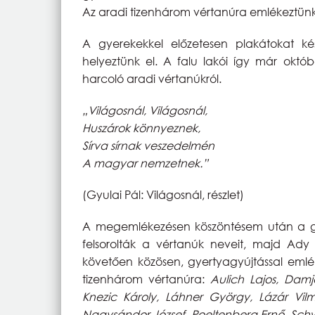
Az aradi tizenhárom vértanúra emlékeztünk
A gyerekekkel előzetesen plakátokat kés
helyeztünk el. A falu lakói így már októb
harcoló aradi vértanúkról.
„Világosnál, Világosnál,
Huszárok könnyeznek,
Sírva sírnak veszedelmén
A magyar nemzetnek.”
(Gyulai Pál: Világosnál, részlet)
A megemlékezésen köszöntésem után a gy
felsorolták a vértanúk neveit, majd Ady
követően közösen, gyertyagyújtással emlé
tizenhárom vértanúra:
Aulich Lajos, Damj
Knezic Károly, Láhner György, Lázár Vilm
Nagysándor József, Poeltenberg Ernő, Schwe