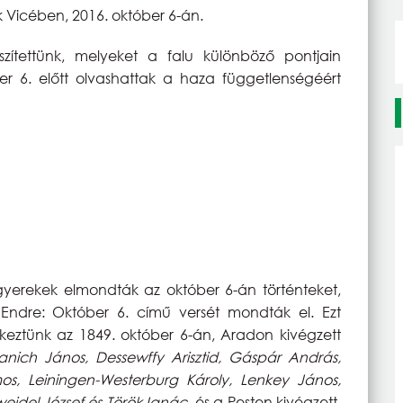
 Vicében, 2016. október 6-án.
zítettünk, melyeket a falu különböző pontjain
er 6. előtt olvashattak a haza függetlenségéért
erekek elmondták az október 6-án történteket,
 Endre: Október 6. című versét mondták el. Ezt
keztünk az 1849. október 6-án, Aradon kivégzett
anich János, Dessewffy Arisztid, Gáspár András,
os, Leiningen-Westerburg Károly, Lenkey János,
idel József és Török Ignác,
és a Pesten kivégzett,