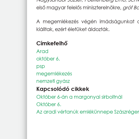
első magyar felelős miniszterelnökre,
gróf Ba
A megemlékezés végén imádságunkat azo
kiálltak, ezért életüket áldozták.
Címkefelhő
Arad
október 6.
psp
megemlékezés
nemzeti gyász
Kapcsolódó cikkek
Október 6-án a margonyai sirboltnál
Október 6.
Az aradi vértanúk emlékünnepe Szászrég