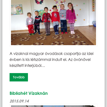
A vízaknai magyar óvodások csoportja az idei
évben is kis létszámmal indult el. Az óvónővel
készített interjúból…
Tovább
Bibliahét Vízaknán
2015.09.14