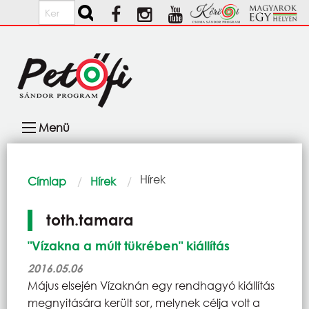
Ugrás a tartalomra
Keresés
Fő
Menü
navigáció
Morzsa
Current:
Hírek
Címlap
Hírek
toth.tamara
"Vízakna a múlt tükrében" kiállítás
2016.05.06
Május elsején Vízaknán egy rendhagyó kiállítás
megnyitására került sor, melynek célja volt a