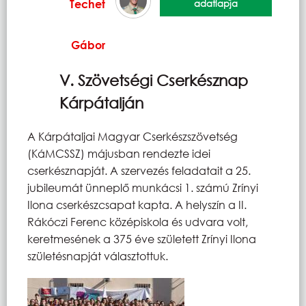
Techet
adatlapja
Gábor
V. Szövetségi Cserkésznap
Kárpátalján
A Kárpátaljai Magyar Cserkészszövetség
(KáMCSSZ) májusban rendezte idei
cserkésznapját. A szervezés feladatait a 25.
jubileumát ünneplő munkácsi 1. számú Zrínyi
Ilona cserkészcsapat kapta. A helyszín a II.
Rákóczi Ferenc középiskola és udvara volt,
keretmesének a 375 éve született Zrínyi Ilona
születésnapját választottuk.