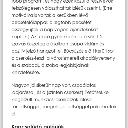
több program, és hogy ezek közül a résztvevők
tetszőlegesen választhattak ízlésük szerint. (Erre
motiválva is voltak a kezükben lévő
pecsételőlappal: a legtöbb pecsétet
összegyűjtők a nap végén ajándékokat
kaptak.) Az utolsó gyülekezőn az őrsök 1-2
szavas összefoglalásaiban csupa vidám és
pozitív jelző hangzott el. Búcsúzás előtt került sor
a cserkész-teszt, a városismereti akadályverseny
és a szabaduló szoba legjobbjainak
kihirdetésére.
Nagyon jól sikerült nap volt, csodálatos
időjárással, és a (szintén cserkész) Petőfisekkel
kiegészült munkácsi cserkészek jóleső
fáradtsággal, megelégedettséggel pakolhattak
el.
Kapcsolódó galériák