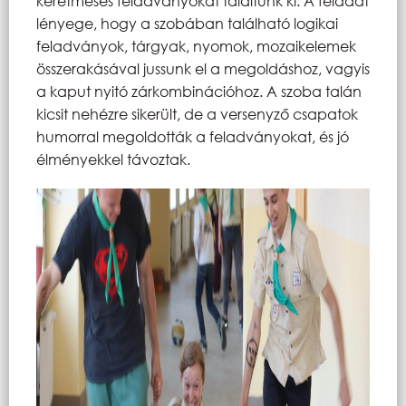
keretmesés feladványokat találtunk ki. A feladat
lényege, hogy a szobában található logikai
feladványok, tárgyak, nyomok, mozaikelemek
összerakásával jussunk el a megoldáshoz, vagyis
a kaput nyitó zárkombinációhoz. A szoba talán
kicsit nehézre sikerült, de a versenyző csapatok
humorral megoldották a feladványokat, és jó
élményekkel távoztak.