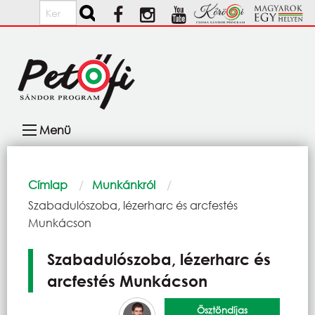
Ugrás a tartalomra
Keresés
Fő
Menü
navigáció
Morzsa
Címlap
Munkánkról
Current:
Szabadulószoba, lézerharc és arcfestés
Munkácson
Szabadulószoba, lézerharc és
arcfestés Munkácson
Ösztöndíjas