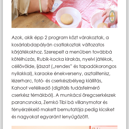
Azok, akik épp 2 program közt várakoztak, a
kosárlabdapályán csatlakoztak változatos
körjátékokhoz. Szerepelt a menüben továbbá
kötélhúzás, Rubik-kocka kirakás, nyelvi játékok,
céllövölde, íjászat („rendes” és tapadókorongos
nyilakkal), karaoke énekverseny, asztalitenisz,
lézerharc, fotó- és cserkészbélyeg kiállítás,
Kahoot vetélkedő (digitális tudásfelmérő
cserkész témákból). A munkácsi öregcserkészek
parancsnoka, Zemkó Tibi bá villanymotor és
fényérzékelő makett bemutatója pedig kicsiket
és nagyokat egyaránt lenyűgözött.