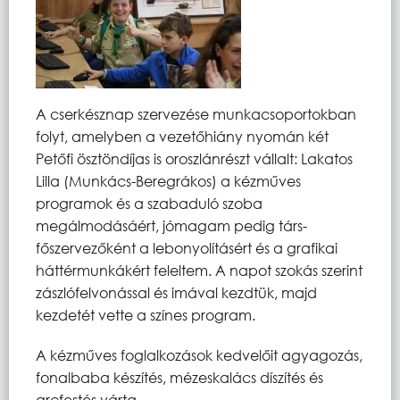
A cserkésznap szervezése munkacsoportokban
folyt, amelyben a vezetőhiány nyomán két
Petőfi ösztöndíjas is oroszlánrészt vállalt: Lakatos
Lilla (Munkács-Beregrákos) a kézműves
programok és a szabaduló szoba
megálmodásáért, jómagam pedig társ-
főszervezőként a lebonyolításért és a grafikai
háttérmunkákért feleltem. A napot szokás szerint
zászlófelvonással és imával kezdtük, majd
kezdetét vette a színes program.
A kézműves foglalkozások kedvelőit agyagozás,
fonalbaba készítés, mézeskalács díszítés és
arcfestés várta.