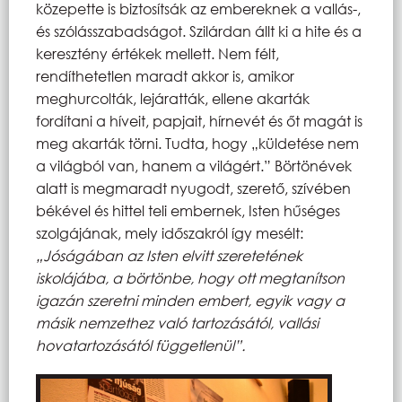
közepette is biztosítsák az embereknek a vallás-,
és szólásszabadságot. Szilárdan állt ki a hite és a
keresztény értékek mellett. Nem félt,
rendíthetetlen maradt akkor is, amikor
meghurcolták, lejáratták, ellene akarták
fordítani a híveit, papjait, hírnevét és őt magát is
meg akarták törni. Tudta, hogy „küldetése nem
a világból van, hanem a világért.” Börtönévek
alatt is megmaradt nyugodt, szerető, szívében
békével és hittel teli embernek, Isten hűséges
szolgájának, mely időszakról így mesélt:
„Jóságában az Isten elvitt szeretetének
iskolájába, a börtönbe, hogy ott megtanítson
igazán szeretni minden embert, egyik vagy a
másik nemzethez való tartozásától, vallási
hovatartozásától függetlenül”.