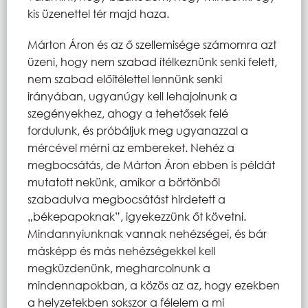
kis üzenettel tér majd haza.
Márton Áron és az ő szellemisége számomra azt
üzeni, hogy nem szabad ítélkeznünk senki felett,
nem szabad előítélettel lennünk senki
irányában, ugyanúgy kell lehajolnunk a
szegényekhez, ahogy a tehetősek felé
fordulunk, és próbáljuk meg ugyanazzal a
mércével mérni az embereket. Nehéz a
megbocsátás, de Márton Áron ebben is példát
mutatott nekünk, amikor a börtönből
szabadulva megbocsátást hirdetett a
„békepapoknak”, igyekezzünk őt követni.
Mindannyiunknak vannak nehézségei, és bár
másképp és más nehézségekkel kell
megküzdenünk, megharcolnunk a
mindennapokban, a közös az az, hogy ezekben
a helyzetekben sokszor a félelem a mi