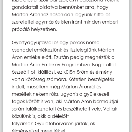
gondolatait biztatva bennünket arra, hogy
Márton Áronhoz hasonlóan legyünk hittel és
szeretettel egymás és Isten iránt minden embert
próbáló helyzetben.
Gyertyagyújtással és egy perces néma
csenddel emlékeztünk és tisztelegtünk Márton
Áron emléke előtt. Ezután pedig megnéztük a
Márton Áron Emlékév Programbizottsága által
összeállított kiállítást, ez külön öröm és élmény
volt a közösség számára. Kötetlen beszélgetés
indult, meséltem még Márton Áronról és
meséltek nekem róla, ugyanis a gyülekezeti
tagok között is van, aki Márton Áron bérmaútjai
során találkozhatott és beszélhetett vele. Voltak
közülünk is, akik a délelőtt
folyamán Gyulafehérváron jártak, ők
élményeiket mesélték el.