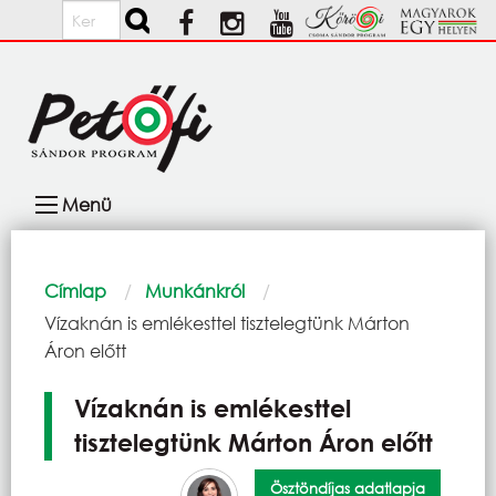
Ugrás a tartalomra
Keresés
Fő
Menü
navigáció
Morzsa
Címlap
Munkánkról
Current:
Vízaknán is emlékesttel tisztelegtünk Márton
Áron előtt
Vízaknán is emlékesttel
tisztelegtünk Márton Áron előtt
Ösztöndíjas adatlapja