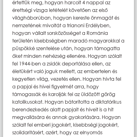
értettük meg, hogyan harcolt 4 nappal az
érettségi vizsga letételét követően az első
világháborúban, hogyan kereste önmagát és
nemzetének mivoltát a trianoni Erdélyben,
hogyan vállalt sorsközösséget a Románia
területén kisebbségben maradó magyarokkal a
püspökké szentelése után, hogyan támogatta
őket minden nehézség ellenére. Hogyan szólalt
fel 1944-ben a zsidók deportálása ellen, az
életükért való joguk mellett, az embertelen és
kegyetlen világ, vezetés ellen. Hogyan hívta fel
a papjai és hívei figyelmét arra, hogy
támogassák és karolják fel az üldözött görög
katolikusokat. Hogyan bátorította a diktatórikus
berendezkedés alatt papjait és híveit is a hit
megvallására és annak gyakorlására. Hogyan
szólalt fel emberi jogokért, kisebbségi jogokért,
szolidaritásért, azért, hogy az elnyomás