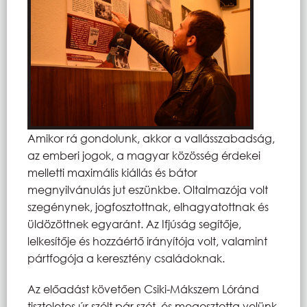
Amikor rá gondolunk, akkor a vallásszabadság,
az emberi jogok, a magyar közösség érdekei
melletti maximális kiállás és bátor
megnyilvánulás jut eszünkbe. Oltalmazója volt
szegénynek, jogfosztottnak, elhagyatottnak és
üldözöttnek egyaránt. Az Ifjúság segítője,
lelkesítője és hozzáértő irányítója volt, valamint
pártfogója a keresztény családoknak.
Az előadást követően Csiki-Mákszem Lóránd
tiszteletes úr szólt pár szót, és megosztotta velünk