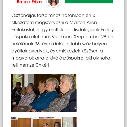
Bajusz Erika
Ösztöndíjas társaimhoz hasonlóan én is
elkezdtem megszervezni a Márton Áron
Emlékestet, hogy méltóképp tisztelegjünk Erdély
püspöke előtt mi is Vízaknán. Szeptember 29-én,
halálának 36. évfordulóján több száz helyen
gyúltak gyertyák, és emlékeztek közösen a
magyarok arra a kiváló püspökre, aki oly sokat
tett nemzetünkért.