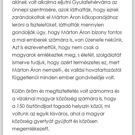
akinek volt alkalma eljutni Gyulafehérvárra az
ünnepi szentmisére, azok láthatták, hogy ezrek
zarándokoltak el Márton Áron kőkoporsójához
leróni a tiszteletüket, láthatták mennyien
gondolják úgy, hogy Márton Áron bizony fontos
a mai emberek számára is, van üzenete nekünk.
Azt is észrevehettük, hogy nem csak a
magyarok emlékeztek meg, s életét, szolgálatát
ismerve tudjuk, hogy azért természetes ez, mert
Márton Áron nemzeti-, és vallási hovatartozástól
függetlenül minden ember gondviselője volt.
Külön öröm és megtiszteltetés volt számomra és
a vízaknai magyar közösség számára is, hogy
a 150 ösztöndíjast fogadó helyszín közül, mi
voltunk az egyik kisváros, ahol a magyar
közösség gyertyát gyújtott és közösen
megemlékezett.