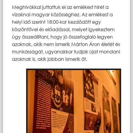
Meghívókkal juttattuk el az emlékest hírét a
vízaknai magyar közösséghez. Az emlékest a
helyi idő szerint 18:00-kor kezdődött egy
köszöntővel és előadással, melyet igyekeztem
úgy összeállítani, hogy jó összefoglaló legyen
azoknak, akik nem ismerik Márton Áron életét és
munkásságát, ugyanakkor tudjak újat mondani
azoknak is, akik jobban ismerik őt.