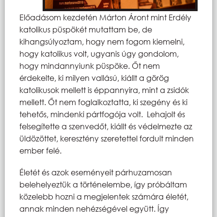
Előadásom kezdetén Márton Áront mint Erdély
katolikus püspökét mutattam be, de
kihangsúlyoztam, hogy nem fogom kiemelni,
hogy katolikus volt, ugyanis úgy gondolom,
hogy mindannyiunk püspöke. Őt nem
érdekelte, ki milyen vallású, kiállt a görög
katolikusok mellett is éppannyira, mint a zsidók
mellett. Őt nem foglalkoztatta, ki szegény és ki
tehetős, mindenki pártfogója volt. Lehajolt és
felsegítette a szenvedőt, kiállt és védelmezte az
üldözöttet, keresztény szeretettel fordult minden
ember felé.
Életét és azok eseményeit párhuzamosan
belehelyeztük a történelembe, így próbáltam
közelebb hozni a megjelentek számára életét,
annak minden nehézségével együtt. Így