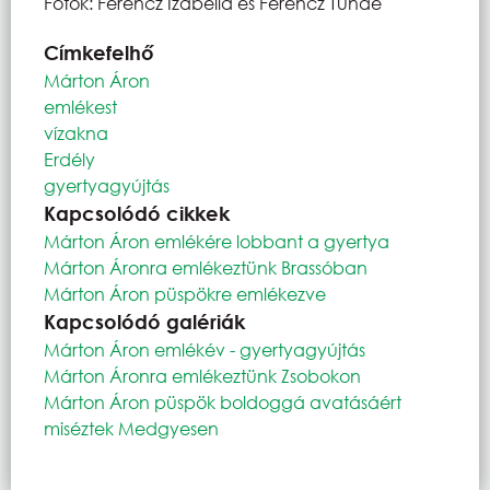
Fotók: Ferencz Izabella és Ferencz Tünde
Címkefelhő
Márton Áron
emlékest
vízakna
Erdély
gyertyagyújtás
Kapcsolódó cikkek
Márton Áron emlékére lobbant a gyertya
Márton Áronra emlékeztünk Brassóban
Márton Áron püspökre emlékezve
Kapcsolódó galériák
Márton Áron emlékév - gyertyagyújtás
Márton Áronra emlékeztünk Zsobokon
Márton Áron püspök boldoggá avatásáért
miséztek Medgyesen