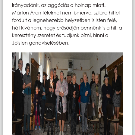
irányadónk, az aggódás a holnap miatt.
Márton Áron félelmet nem ismerve, szilárd hittel
fordult a legnehezebb helyzetben is Isten felé,
hát kívánom, hogy erősödjön bennünk is a hit, a
keresztény szeretet és tudjunk bízni, hinni a
Jóisten gondviselésében.