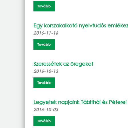
Tovább
Egy korszakalkotó nyelvtudós emléke
2016-11-16
Tovább
Szeressétek az öregeket
2016-10-13
Tovább
Legyetek napjaink Tábithái és Péterei
2016-10-03
Tovább