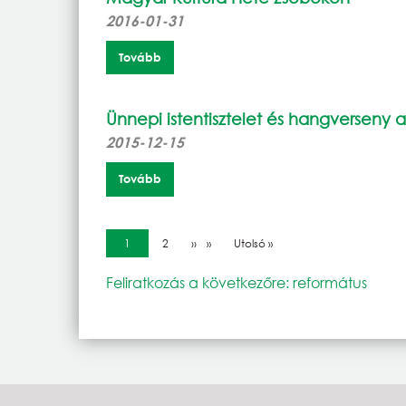
2016-01-31
Tovább
Ünnepi istentisztelet és hangverseny 
2015-12-15
Tovább
Oldalszámozás
Jelenlegi oldal
1
Oldal
2
Következő oldal
››
Utolsó oldal
Utolsó »
Feliratkozás a következőre: református