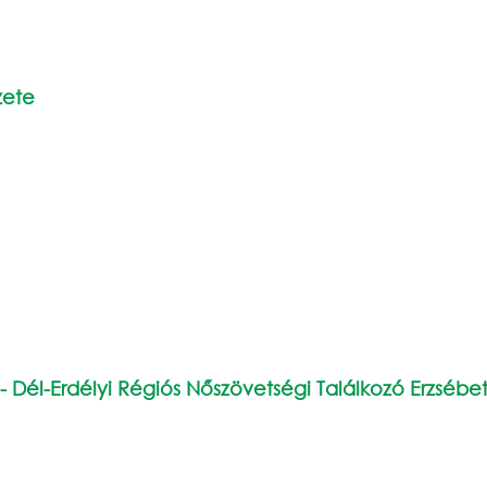
zete
 - Dél-Erdélyi Régiós Nőszövetségi Találkozó Erzséb