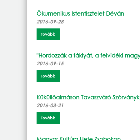
Ökumenikus Istentisztelet Déván
2016-09-28
Tovább
"Hordozzák a fáklyát, a felvidéki mag
2016-09-15
Tovább
Küküllőalmáson Tavaszváró Szórványkonc
2016-03-21
Tovább
Magyar Kultúra Hete Zsobokon