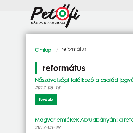
Ugrás a tartalomra
Fő
navigáció
Morzsa
Current:
református
Címlap
református
Nőszövetségi találkozó a család jeg
2017-05-15
Tovább
Magyar emlékek Abrudbányán: a ref
2017-03-29