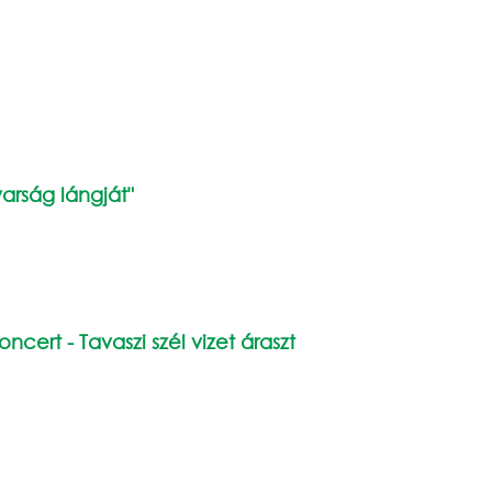
yarság lángját"
ert - Tavaszi szél vizet áraszt