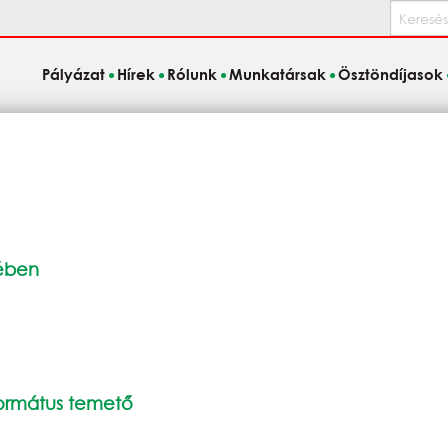
Keresés
Pályázat
Hírek
Rólunk
Munkatársak
Ösztöndíjasok
yében
ormátus temető