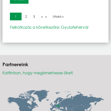
Oldalszámozás
Jelenlegi oldal
1
Oldal
2
Oldal
3
Következő oldal
››
Utolsó oldal
Utolsó »
Feliratkozás a következőre: Gyulafehérvár
Partnereink
Kattintson, hogy megismerhesse őket!