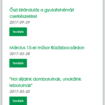
Őszi kirándulás a gyulafehérvári
cserkészekkel
2017-09-29
Tovább
Március 15-ei műsor Búzásbocsárdon
2017-03-28
Tovább
"Hol sírjaink domborulnak, unokáink
leborulnak"
2017-03-20
Tovább