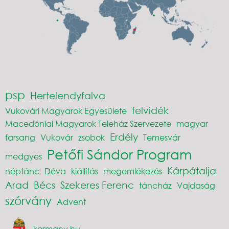
psp
Hertelendyfalva
felvidék
Vukovári Magyarok Egyesülete
Macedóniai Magyarok Teleház Szervezete
magyar
Erdély
farsang
Vukovár
zsobok
Temesvár
Petőfi Sándor Program
medgyes
Kárpátalja
néptánc
Déva
kiállítás
megemlékezés
Arad
Bécs
Szekeres Ferenc
táncház
Vajdaság
szórvány
Advent
kormany.hu