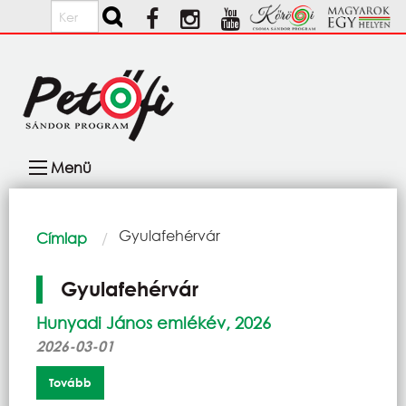
Ugrás a tartalomra
Keresés
Fő
Menü
navigáció
Morzsa
Current:
Gyulafehérvár
Címlap
Gyulafehérvár
Hunyadi János emlékév, 2026
2026-03-01
Tovább