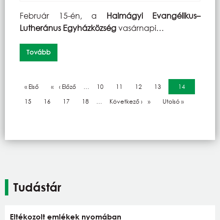
Február 15-én, a
Halmágyi Evangélikus–
Lutheránus Egyházközség
vasárnapi…
Tovább
Oldalszámozás
Első oldal
« Első
Előző oldal
‹ Előző
…
Oldal
10
Oldal
11
Oldal
12
Oldal
13
Jelenlegi oldal
14
Oldal
15
Oldal
16
Oldal
17
Oldal
18
…
Következő oldal
Következő ›
Utolsó oldal
Utolsó »
Tudástár
Eltékozolt emlékek nyomában