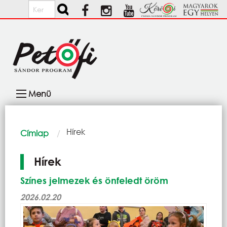
Ugrás a tartalomra
Keresés
Fő
Menü
navigáció
Morzsa
Current:
Hírek
Címlap
Hírek
Színes jelmezek és önfeledt öröm
2026.02.20