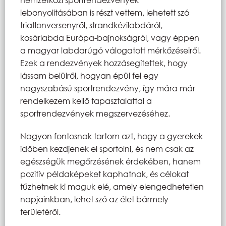
lebonyolításában is részt vettem, lehetett szó
triatlonversenyről, strandkézilabdáról,
kosárlabda Európa-bajnokságról, vagy éppen
a magyar labdarúgó válogatott mérkőzéseiről.
Ezek a rendezvények hozzásegítettek, hogy
lássam belülről, hogyan épül fel egy
nagyszabású sportrendezvény, így mára már
rendelkezem kellő tapasztalattal a
sportrendezvények megszervezéséhez.
Nagyon fontosnak tartom azt, hogy a gyerekek
időben kezdjenek el sportolni, és nem csak az
egészségük megőrzésének érdekében, hanem
pozitív példaképeket kaphatnak, és célokat
tűzhetnek ki maguk elé, amely elengedhetetlen
napjainkban, lehet szó az élet bármely
területéről.