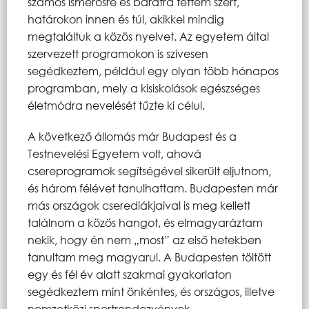
számos ismerősre és barátra tettem szert,
határokon innen és túl, akikkel mindig
megtaláltuk a közös nyelvet. Az egyetem által
szervezett programokon is szívesen
segédkeztem, például egy olyan több hónapos
programban, mely a kisiskolások egészséges
életmódra nevelését tűzte ki célul.
A következő állomás már Budapest és a
Testnevelési Egyetem volt, ahová
csereprogramok segítségével sikerült eljutnom,
és három félévet tanulhattam. Budapesten már
más országok cserediákjaival is meg kellett
találnom a közös hangot, és elmagyaráztam
nekik, hogy én nem „most” az első hetekben
tanultam meg magyarul. A Budapesten töltött
egy és fél év alatt szakmai gyakorlaton
segédkeztem mint önkéntes, és országos, illetve
nemzetközi sportrendezvények