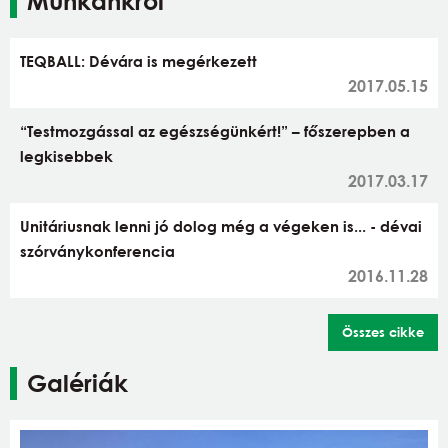
Munkánkról
TEQBALL: Dévára is megérkezett
2017.05.15
“Testmozgással az egészségünkért!” – főszerepben a
legkisebbek
2017.03.17
Unitáriusnak lenni jó dolog még a végeken is... - dévai
szórványkonferencia
2016.11.28
Összes cikke
Galériák