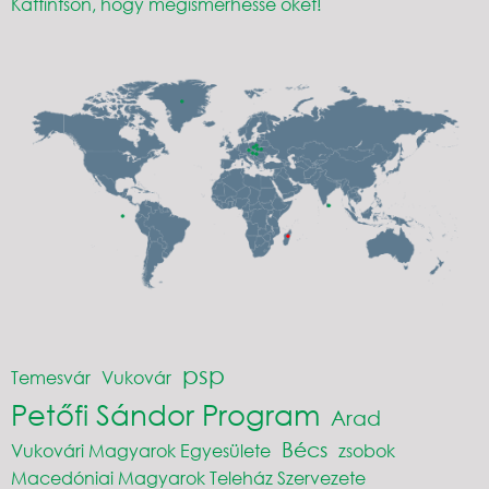
Kattintson, hogy megismerhesse őket!
psp
Temesvár
Vukovár
Petőfi Sándor Program
Arad
Bécs
Vukovári Magyarok Egyesülete
zsobok
Macedóniai Magyarok Teleház Szervezete