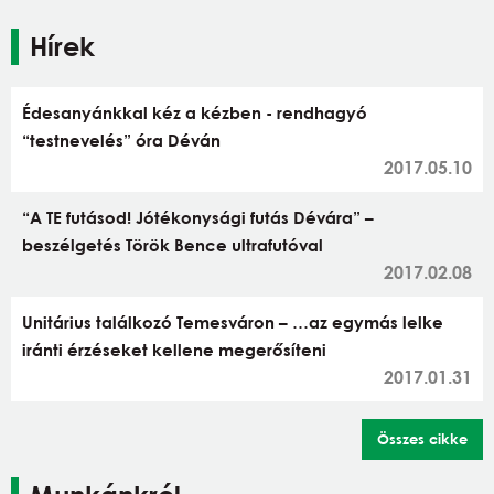
Hírek
Édesanyánkkal kéz a kézben - rendhagyó
“testnevelés” óra Déván
2017.05.10
“A TE futásod! Jótékonysági futás Dévára” –
beszélgetés Török Bence ultrafutóval
2017.02.08
Unitárius találkozó Temesváron – …az egymás lelke
iránti érzéseket kellene megerősíteni
2017.01.31
Összes cikke