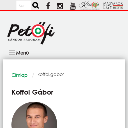
Ugrás a tartalomra
Keresés
Fő
Menü
navigáció
Morzsa
Current:
koffol.gabor
Címlap
Koffol Gábor