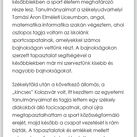
későbbiekben a sport életem meghatározó
része lesz. Tanulmányaimat a székelyudvarhelyi
Tamási Áron Elméleti Líceumban, angol,
matematika-informatika szakán végeztem, ahol
oszlopos tagja voltam az iskolánk
sportcsapatainak, amelyekkel számos
bajnokságon vettünk részt. A bajnokságokon
szerzett tapasztalat segítségével a
későbbiekben már mi szerveztünk kisebb és
nagyobb bajnokságokat.
Székelyföld után a következő állomás, a
„kincses” Kolozsvár volt, itt kezdtem az egyetemi
tanulmányaimat és tagja lettem egy székely
diákokból álló focicsapatnak, ahol újra
megtapasztalhattam a sport közösségformáló
erejét, majd később a csapat vezetését is rám
bízták. A tapasztalatok és emlékek mellett