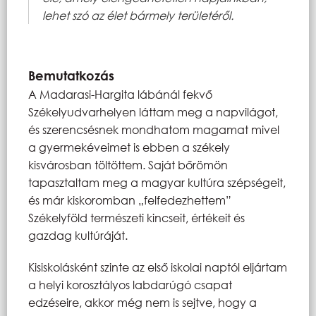
lehet szó az élet bármely területéről.
Bemutatkozás
A Madarasi-Hargita lábánál fekvő
Székelyudvarhelyen láttam meg a napvilágot,
és szerencsésnek mondhatom magamat mivel
a gyermekéveimet is ebben a székely
kisvárosban töltöttem. Saját bőrömön
tapasztaltam meg a magyar kultúra szépségeit,
és már kiskoromban „felfedezhettem”
Székelyföld természeti kincseit, értékeit és
gazdag kultúráját.
Kisiskolásként szinte az első iskolai naptól eljártam
a helyi korosztályos labdarúgó csapat
edzéseire, akkor még nem is sejtve, hogy a