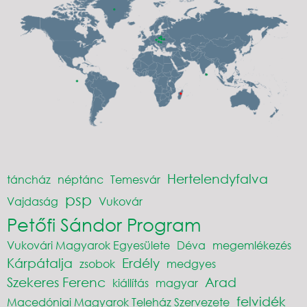
Hertelendyfalva
táncház
néptánc
Temesvár
psp
Vajdaság
Vukovár
Petőfi Sándor Program
Vukovári Magyarok Egyesülete
Déva
megemlékezés
Kárpátalja
Erdély
zsobok
medgyes
Szekeres Ferenc
Arad
kiállítás
magyar
felvidék
Macedóniai Magyarok Teleház Szervezete