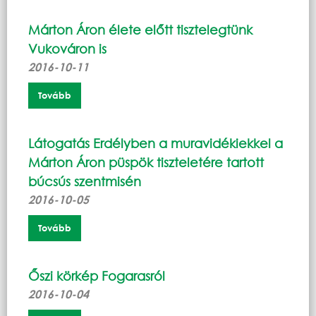
Márton Áron élete előtt tisztelegtünk
Vukováron is
2016-10-11
Tovább
Látogatás Erdélyben a muravidékiekkel a
Márton Áron püspök tiszteletére tartott
búcsús szentmisén
2016-10-05
Tovább
Őszi körkép Fogarasról
2016-10-04