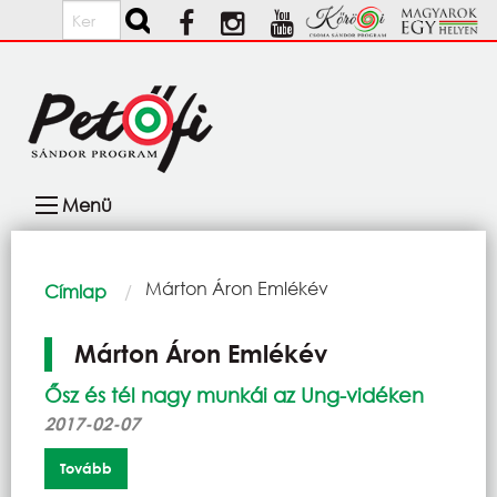
Ugrás a tartalomra
Keresés
Fő
Menü
navigáció
Morzsa
Current:
Márton Áron Emlékév
Címlap
Márton Áron Emlékév
Ősz és tél nagy munkái az Ung-vidéken
2017-02-07
Tovább