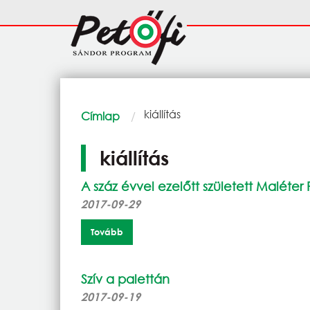
Ugrás a tartalomra
Fő
navigáció
Morzsa
Current:
kiállítás
Címlap
kiállítás
A száz évvel ezelőtt született Maléter
2017-09-29
Tovább
Szív a palettán
2017-09-19