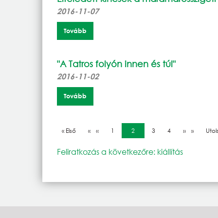
2016-11-07
Tovább
"A Tatros folyón innen és túl"
2016-11-02
Tovább
Oldalszámozás
Első oldal
« Első
Előző oldal
‹‹
Oldal
1
Jelenlegi oldal
2
Oldal
3
Oldal
4
Következő o
››
Utol
Utol
Feliratkozás a következőre: kiállítás