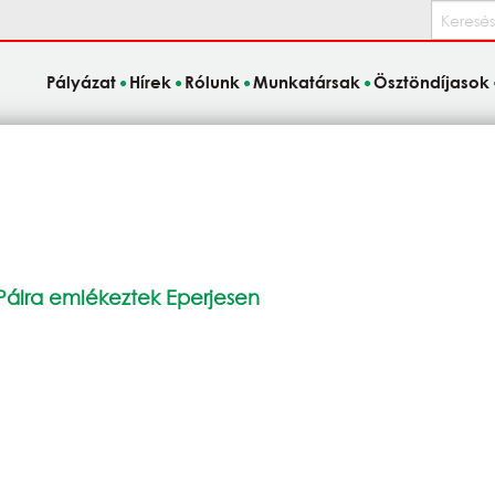
Keresés
Pályázat
Hírek
Rólunk
Munkatársak
Ösztöndíjasok
 Pálra emlékeztek Eperjesen